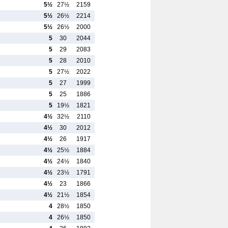
5½
27½
2159
5½
26½
2214
5½
26½
2000
5
30
2044
5
29
2083
5
28
2010
5
27½
2022
5
27
1999
5
25
1886
5
19½
1821
e
4½
32½
2110
4½
30
2012
4½
26
1917
4½
25½
1884
4½
24½
1840
4½
23½
1791
4½
23
1866
4½
21½
1854
4
28½
1850
4
26½
1850