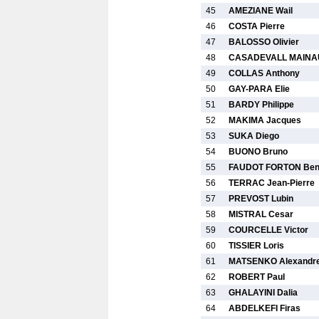
45
AMEZIANE Wail
46
COSTA Pierre
47
BALOSSO Olivier
48
CASADEVALL MAINAU 
49
COLLAS Anthony
50
GAY-PARA Elie
51
BARDY Philippe
52
MAKIMA Jacques
53
SUKA Diego
54
BUONO Bruno
55
FAUDOT FORTON Ben
56
TERRAC Jean-Pierre
57
PREVOST Lubin
58
MISTRAL Cesar
59
COURCELLE Victor
60
TISSIER Loris
61
MATSENKO Alexandr
62
ROBERT Paul
63
GHALAYINI Dalia
64
ABDELKEFI Firas