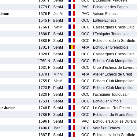
1687 F
SenM
OCC
L'Echiquier Pradeen
1779 F
SenM
PAC
Echiquier des Papes
imon
1676 F
JunM
PAC
Vaison Echecs
1545 F
BenM
OCC
Lattes-Echecs
1766 F
VetM
OCC
Caissargues Chess Club
1686 F
SenM
OCC
l'Echiquier Toulousain
1880 F
SepM
OCC
Echiquiers de la Gardiole
1701 F
SenM
ARA
Echiquier Grenoblois
1828 F
SenM
OCC
Caissargues Chess Club
1760 N
SenM
OCC
Echecs Club Montpellier
1631 F
SepM
OCC
Club d'Echecs de Lavérun
1870 F
MinM
ARA
Atelier Echecs de Crest
1755 F
VetM
OCC
Echecs Club Montpellier
1723 F
PupM
OCC
Echecs Club Montpellier
1820 F
SenM
OCC
l'Echiquier Toulousain
1753 F
SepM
OCC
Echiquier Nîmois
r Junior
1748 F
SenM
OCC
Le Grau du Roi Echecs
1786 F
SepM
OCC
Echiquier du Grand Ales
1596 F
SenM
PAC
Echiquiers Alpilles Duran
1496 F
BenF
OCC
Vergèze Echecs
1687 F
SenM
OCC
Echiquiers de la Gardiole