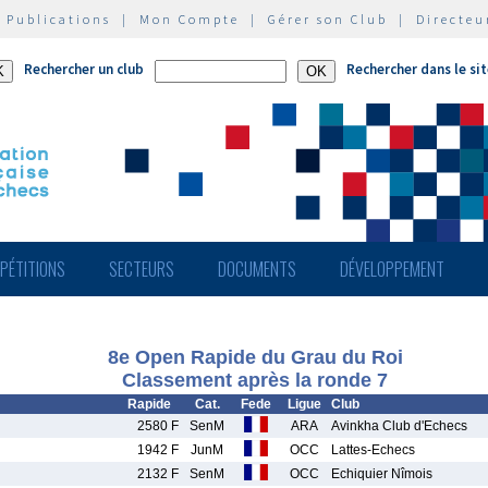
|
Publications
|
Mon Compte
|
Gérer son Club
|
Directeu
Rechercher un club
Rechercher dans le si
PÉTITIONS
SECTEURS
DOCUMENTS
DÉVELOPPEMENT
8e Open Rapide du Grau du Roi
Classement après la ronde 7
Rapide
Cat.
Fede
Ligue
Club
2580 F
SenM
ARA
Avinkha Club d'Echecs
1942 F
JunM
OCC
Lattes-Echecs
2132 F
SenM
OCC
Echiquier Nîmois