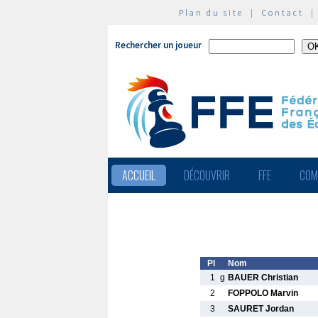
Plan du site
|
Contact
Rechercher un joueur
ACCUEIL
DÉCOUVRIR
FFE
COM
Pl
Nom
1
g
BAUER Christian
2
FOPPOLO Marvin
3
SAURET Jordan