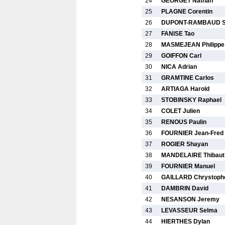
24
GEORGET Nathan
25
PLAGNE Corentin
26
DUPONT-RAMBAUD S
27
FANISE Tao
28
MASMEJEAN Philippe
29
GOIFFON Carl
30
NICA Adrian
31
GRAMTINE Carlos
32
ARTIAGA Harold
33
STOBINSKY Raphael
34
COLET Julien
35
RENOUS Paulin
36
FOURNIER Jean-Fred
37
ROGIER Shayan
38
MANDELAIRE Thibaut
39
FOURNIER Manuel
40
GAILLARD Chrystophe
41
DAMBRIN David
42
NESANSON Jeremy
43
LEVASSEUR Selma
44
HIERTHES Dylan