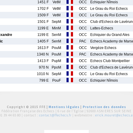
1451 F
VetM
OCC
Echiquier Nîmois
1702 F
VetM
OCC
Le Grau du Roi Echecs
1509 F
VetM
OCC
Le Grau du Roi Echecs
1501 F
SepM
OCC
Club d'Echecs de Lavérun
1199 E
MinM
OCC
Lattes-Echecs
xandre
1199 E
SenM
OCC
Echiquier du Grand Ales
ic
1405 F
SenM
PAC
Echecs Academy de Marse
1613 F
PouM
OCC
Vergèze Echecs
1340 N
PouM
PAC
Echecs Academy de Marse
1413 F
PupM
OCC
Echecs Club Montpellier
970 N
PpoM
OCC
Club d'Echecs de Lavérun
1010 N
SepM
OCC
Le Grau du Roi Echecs
799 E
PouF
OCC
Echiquier Nîmois
Copyright © 2015 FFE |
Mentions légales
|
Protection des données
Fédération Française des Echecs |
6 rue de l'Eglise | 92600 ASNIERES SUR SEINE
01 39 44 65 80
| contact :
contact@ffechecs.fr
| webmestre :
erick.mouret@echecs.as