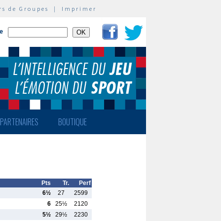
rs de Groupes
|
Imprimer
te
PARTENAIRES
BOUTIQUE
Pts
Tr.
Perf
6½
27
2599
6
25½
2120
5½
29½
2230