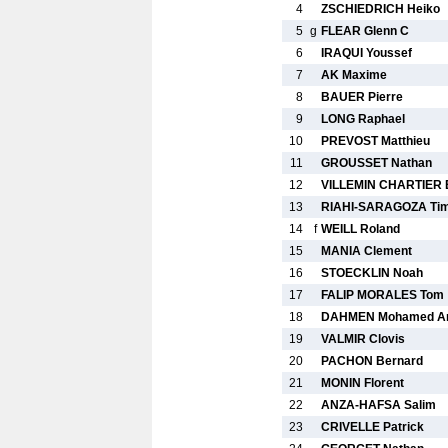
4
ZSCHIEDRICH Heiko
5
g
FLEAR Glenn C
6
IRAQUI Youssef
7
AK Maxime
8
BAUER Pierre
9
LONG Raphael
10
PREVOST Matthieu
11
GROUSSET Nathan
12
VILLEMIN CHARTIER E
13
RIAHI-SARAGOZA Tim
14
f
WEILL Roland
15
MANIA Clement
16
STOECKLIN Noah
17
FALIP MORALES Tom
18
DAHMEN Mohamed A
19
VALMIR Clovis
20
PACHON Bernard
21
MONIN Florent
22
ANZA-HAFSA Salim
23
CRIVELLE Patrick