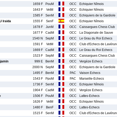
1659 F
PouM
OCC
Echiquier Nîmois
1643 F
VetM
OCC
Echiquier Nîmois
1585 F
SenM
OCC
Echiquiers de la Gardiole
Iraida
1555 F
SenF
OCC
Echiquier Nîmois
1678 F
JunM
OCC
Caissargues Chess Club
1677 F
CadM
OCC
La Diagonale de Sauve
1540 N
SepM
OCC
Le Grau du Roi Echecs
1591 F
VetM
OCC
Club d'Echecs de Lavérun
1669 F
CadM
OCC
Le Grau du Roi Echecs
1523 F
SepM
OCC
Caissargues Chess Club
jamin
999 E
BenM
OCC
Vergèze Echecs
2000 N
SepM
OCC
Echiquiers de la Gardiole
1495 F
BenM
PAC
Vaison Echecs
1543 F
PpoM
PAC
Marseille-Echecs
1736 F
SenM
OCC
Echiquier Nîmois
1904 F
CadM
OCC
Vergèze Echecs
e
1506 F
PouM
OCC
Lattes-Echecs
1626 F
VetM
OCC
Echiquier Nîmois
1480 F
BenF
OCC
Lattes-Echecs
1515 F
SenM
OCC
Club d'Echecs de Lavérun