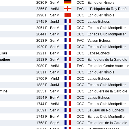
2030 F
SenM
OCC
Echiquier Nîmois
2356 F
VetM
PAC
L'Echiquier du Roy René
1990 F
SenM
OCC
Echiquier Nîmois
1745 F
JunM
OCC
Lattes-Echecs
2051 F
BenM
OCC
Echecs Club Montpellier
2044 F
SenM
OCC
Echecs Club Montpellier
2013 F
SenM
PAC
Vaison Echecs
1920 F
SenM
OCC
Echecs Club Montpellier
lias
1921 F
BenM
OCC
Lattes-Echecs
othee
1913 F
SenM
OCC
Echiquiers de la Gardiole
2080 F
VetM
PAC
Echiquier Centre Vauclus
2031 F
SenM
OCC
Echiquier Nîmois
1700 F
MinM
OCC
Lattes-Echecs
1882 F
JunM
OCC
Echecs Club Montpellier
mine
1855 F
SenM
OCC
Echiquiers de la Gardiole
1954 F
BenM
OCC
Lattes-Echecs
1744 F
VetM
OCC
Echecs Club Montpellier
1659 F
SenM
OCC
Le Grau du Roi Echecs
1742 F
BenM
OCC
Echecs Club Montpellier
1768 F
SepM
OCC
Echiquiers de la Gardiole