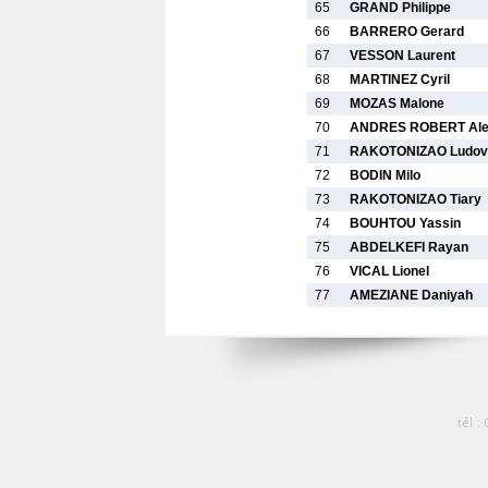
65
GRAND Philippe
66
BARRERO Gerard
67
VESSON Laurent
68
MARTINEZ Cyril
69
MOZAS Malone
70
ANDRES ROBERT Ale
71
RAKOTONIZAO Ludov
72
BODIN Milo
73
RAKOTONIZAO Tiary
74
BOUHTOU Yassin
75
ABDELKEFI Rayan
76
VICAL Lionel
77
AMEZIANE Daniyah
tél :