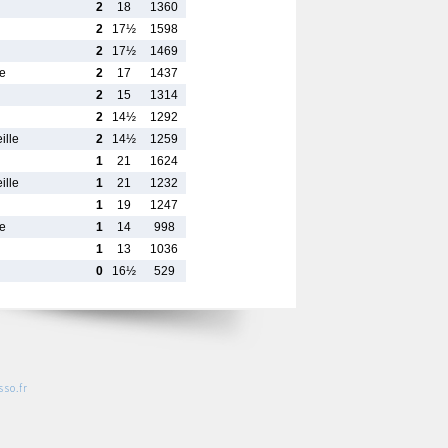
2
18
1360
2
17½
1598
2
17½
1469
e
2
17
1437
2
15
1314
2
14½
1292
ille
2
14½
1259
1
21
1624
ille
1
21
1232
1
19
1247
e
1
14
998
1
13
1036
0
16½
529
so.fr