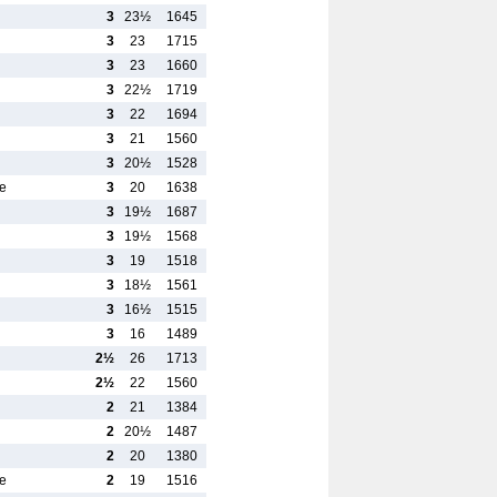
3
23½
1645
3
23
1715
3
23
1660
3
22½
1719
3
22
1694
3
21
1560
3
20½
1528
e
3
20
1638
3
19½
1687
3
19½
1568
3
19
1518
3
18½
1561
3
16½
1515
3
16
1489
2½
26
1713
2½
22
1560
2
21
1384
2
20½
1487
2
20
1380
e
2
19
1516