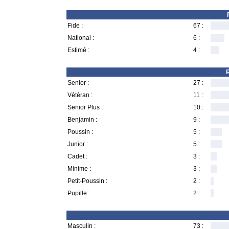
Fide :
67 :
National :
6 :
Estimé :
4 :
R
Senior :
27 :
Vétéran :
11 :
Senior Plus :
10 :
Benjamin :
9 :
Poussin :
5 :
Junior :
5 :
Cadet :
3 :
Minime :
3 :
Petit-Poussin :
2 :
Pupille :
2 :
Masculin :
73 :