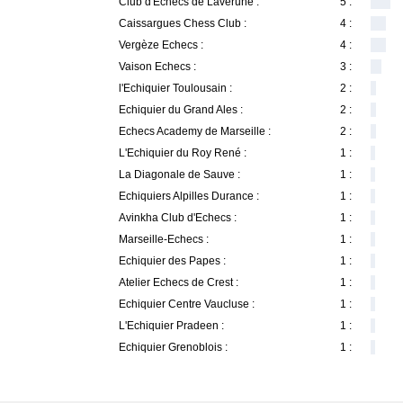
Club d'Echecs de Lavérune :
5 :
Caissargues Chess Club :
4 :
Vergèze Echecs :
4 :
Vaison Echecs :
3 :
l'Echiquier Toulousain :
2 :
Echiquier du Grand Ales :
2 :
Echecs Academy de Marseille :
2 :
L'Echiquier du Roy René :
1 :
La Diagonale de Sauve :
1 :
Echiquiers Alpilles Durance :
1 :
Avinkha Club d'Echecs :
1 :
Marseille-Echecs :
1 :
Echiquier des Papes :
1 :
Atelier Echecs de Crest :
1 :
Echiquier Centre Vaucluse :
1 :
L'Echiquier Pradeen :
1 :
Echiquier Grenoblois :
1 :