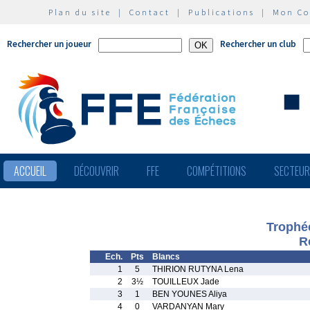
Plan du site
|
Contact
|
Publications
|
Mon C
Rechercher un joueur
Rechercher un club
ACCUEIL
DÉCOUVRIR
FFE
COMPÉTITIONS
SECTEU
Trophé
R
Ech.
Pts
Blancs
1
5
THIRION RUTYNA Lena
2
3½
TOUILLEUX Jade
3
1
BEN YOUNES Aliya
4
0
VARDANYAN Mary