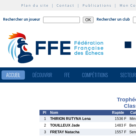
Plan du site
|
Contact
|
Publications
|
Mon C
Rechercher un joueur
Rechercher un club
ACCUEIL
DÉCOUVRIR
FFE
COMPÉTITIONS
SECTEU
Trophé
Clas
Pl
Nom
Rapide
Cat
1
THIRION RUTYNA Lena
1536 F
Min
2
TOUILLEUX Jade
1483 F
Ben
3
FRETAY Natacha
1557 F
Sen