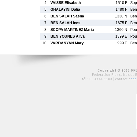
4
VAISSE Elisabeth
1510 F
Sep
5
GHALAYINI Dalia
1480 F
Ben
6
BEN SALAH Sasha
1330 N
Ben
7
BEN SALAH Ines
1675 F
Ben
8
SCOPA MARTINEZ Maria
1360 N
Pou
9
BEN YOUNES Aliya
1399 E
Pou
10
VARDANYAN Mary
999 E
Ben
Copyright © 2015 FFE
Fédération Française des 
tél :
01 39 44 65 80
| contact :
con