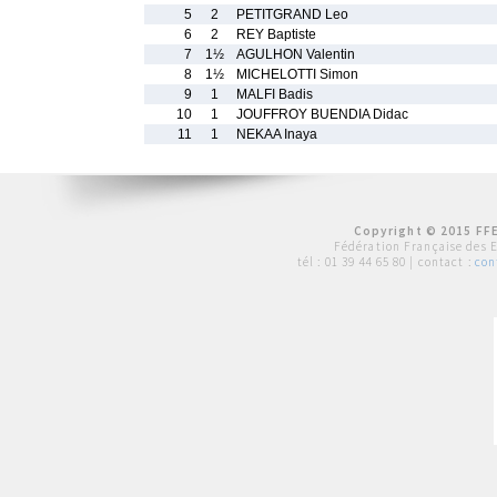
5
2
PETITGRAND Leo
6
2
REY Baptiste
7
1½
AGULHON Valentin
8
1½
MICHELOTTI Simon
9
1
MALFI Badis
10
1
JOUFFROY BUENDIA Didac
11
1
NEKAA Inaya
Copyright © 2015 FFE
Fédération Française des 
tél :
01 39 44 65 80
| contact :
con