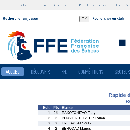
Plan du site
|
Contact
|
Publications
|
Mon C
Rechercher un joueur
Rechercher un club
ACCUEIL
DÉCOUVRIR
FFE
COMPÉTITIONS
SECTEU
Rapide d
R
Ech.
Pts
Blancs
1
3½
RAKOTONIZAO Tiary
2
3
BOUVIER TEISSIER Louan
3
3
FRETAY Jean-Max
4
2
BEHGDAD Marius