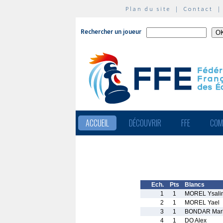
Plan du site
|
Contact
Rechercher un joueur
ACCUEIL
DÉCOUVRIR
FFE
COM
Ech.
Pts
Blancs
1
1
MOREL Ysali
2
1
MOREL Yael
3
1
BONDAR Mar
4
1
DO Alex