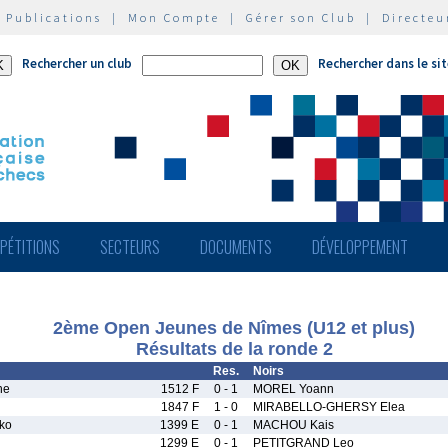
|
Publications
|
Mon Compte
|
Gérer son Club
|
Directeu
Rechercher un club
Rechercher dans le si
PÉTITIONS
SECTEURS
DOCUMENTS
DÉVELOPPEMENT
2ème Open Jeunes de Nîmes (U12 et plus)
Résultats de la ronde 2
Res.
Noirs
ne
1512 F
0 - 1
MOREL Yoann
1847 F
1 - 0
MIRABELLO-GHERSY Elea
ko
1399 E
0 - 1
MACHOU Kais
1299 E
0 - 1
PETITGRAND Leo