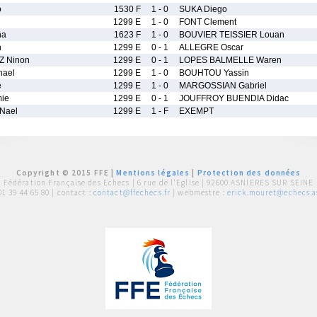
o
1530 F
1 - 0
SUKA Diego
1299 E
1 - 0
FONT Clement
na
1623 F
1 - 0
BOUVIER TEISSIER Louan
n
1299 E
0 - 1
ALLEGRE Oscar
 Ninon
1299 E
0 - 1
LOPES BALMELLE Waren
hael
1299 E
1 - 0
BOUHTOU Yassin
e
1299 E
1 - 0
MARGOSSIAN Gabriel
ie
1299 E
0 - 1
JOUFFROY BUENDIA Didac
Nael
1299 E
1 - F
EXEMPT
Copyright © 2015 FFE |
Mentions légales
|
Protection des données
Fédération Française des Echecs |
6 rue de l'Eglise | 92600 ASNIERES SUR SEINE
01 39 44 65 80
| contact :
contact@ffechecs.fr
| webmestre :
erick.mouret@echecs.as