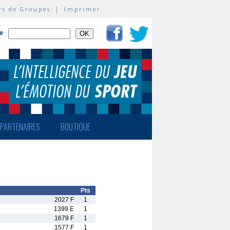
rs de Groupes
|
Imprimer
te
PARTENAIRES
BOUTIQUE
Pts
2027 F
1
1399 E
1
1679 F
1
1577 F
1