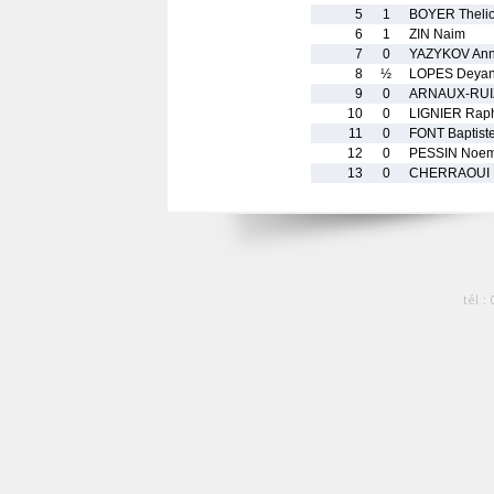
5
1
BOYER Theli
6
1
ZIN Naim
7
0
YAZYKOV An
8
½
LOPES Deya
9
0
ARNAUX-RUIZ
10
0
LIGNIER Rap
11
0
FONT Baptist
12
0
PESSIN Noem
13
0
CHERRAOUI 
tél :