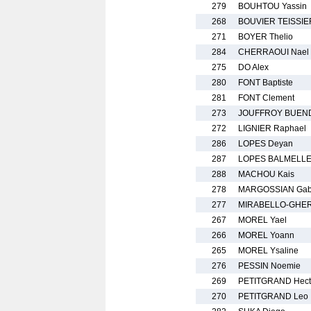
279
BOUHTOU Yassin
268
BOUVIER TEISSIE
271
BOYER Thelio
284
CHERRAOUI Nael
275
DO Alex
280
FONT Baptiste
281
FONT Clement
273
JOUFFROY BUEND
272
LIGNIER Raphael
286
LOPES Deyan
287
LOPES BALMELLE
288
MACHOU Kais
278
MARGOSSIAN Gabr
277
MIRABELLO-GHER
267
MOREL Yael
266
MOREL Yoann
265
MOREL Ysaline
276
PESSIN Noemie
269
PETITGRAND Hect
270
PETITGRAND Leo