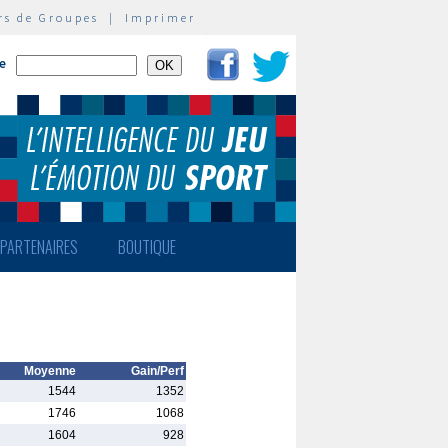
rs de Groupes
|
Imprimer
te
PARTENAIRES
BOUTIQUE
Moyenne
Gain/Perf
1544
1352
1746
1068
1604
928