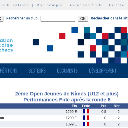
|
Publications
|
Mon Compte
|
Gérer son Club
|
Directeu
Rechercher un club
Rechercher dans le si
PÉTITIONS
SECTEURS
DOCUMENTS
DÉVELOPPEMENT
2ème Open Jeunes de Nîmes (U12 et plus)
Performances Fide après la ronde 6
Elo
Fede
Pts
Nbr
1299 E
0,5
2
on
1299 E
0
2
1399 E
0
2