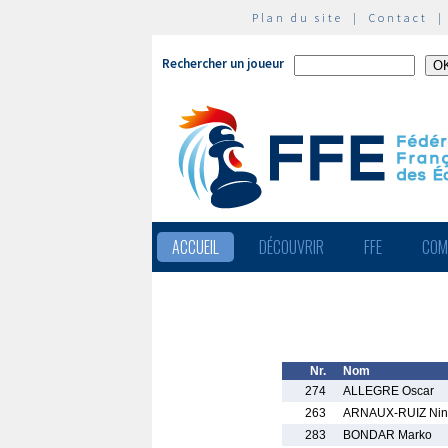
Plan du site
|
Contact
Rechercher un joueur
ACCUEIL
DÉCOUVRIR
FFE
COM
Nr.
Nom
274
ALLEGRE Oscar
263
ARNAUX-RUIZ Nin
283
BONDAR Marko