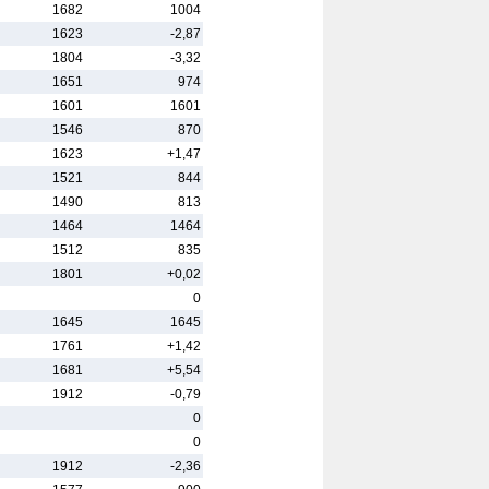
1682
1004
1623
-2,87
1804
-3,32
1651
974
1601
1601
1546
870
1623
+1,47
1521
844
1490
813
1464
1464
1512
835
1801
+0,02
0
1645
1645
1761
+1,42
1681
+5,54
1912
-0,79
0
0
1912
-2,36