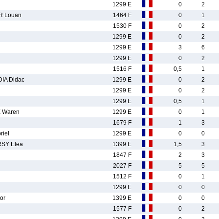
1299 E
0
2
R Louan
1464 F
0
1
1530 F
0
2
1299 E
0
2
1299 E
3
6
1299 E
0
2
1516 F
0,5
1
IA Didac
1299 E
0
2
1299 E
0
2
1299 E
0,5
1
 Waren
1299 E
0
1
1679 F
1
3
iel
1299 E
0
0
SY Elea
1399 E
1,5
3
1847 F
2
3
2027 F
5
5
1512 F
0
1
1299 E
0
0
or
1399 E
0
0
1577 F
0
2