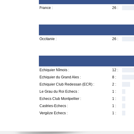
France :
26 :
Occitanie :
26 :
Echiquier Nîmois :
12 :
Echiquier du Grand Ales :
8 :
Echiquier Club Redessan (ECR) :
2 :
Le Grau du Roi Echecs :
1 :
Echecs Club Montpellier :
1 :
Castries-Echecs :
1 :
Vergèze Echecs :
1 :