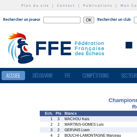
Plan du site
|
Contact
|
Publications
|
Mon C
Rechercher un joueur
Rechercher un club
ACCUEIL
DÉCOUVRIR
FFE
COMPÉTITIONS
SECTEU
Championn
R
Ech.
Pts
Blancs
1
3
MACHOU Kais
2
2
MARTINS-GOMES Luis
3
2
GERVAIS Liam
4
2
BOUCHI-LAMONTAGNE Marceau