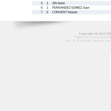
5
1
ZIN Naim
6
1
FERNANDEZ GOMEZ Juan
7
0
CONVENT Gaspar
Copyright © 2015 FFE
Fédération Française des 
tél :
01 39 44 65 80
| contact :
con