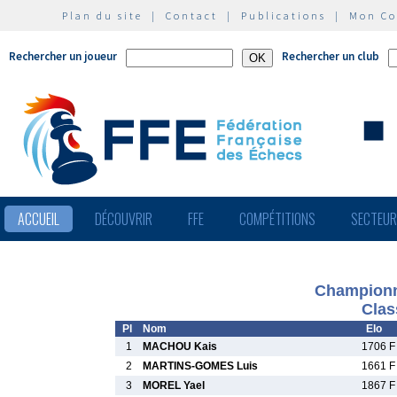
Plan du site
|
Contact
|
Publications
|
Mon C
Rechercher un joueur
Rechercher un club
ACCUEIL
DÉCOUVRIR
FFE
COMPÉTITIONS
SECTEU
Championn
Clas
Pl
Nom
Elo
1
MACHOU Kais
1706 F
2
MARTINS-GOMES Luis
1661 F
3
MOREL Yael
1867 F