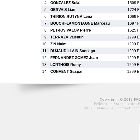
4
GONZALEZ Solal
1509 F
5
GERVAIS Liam
1724 F
6
THIRION RUTYNA Lena
1669 F
7
BOUCHI-LAMONTAGNE Marceau
1697 F
8
PETROV VALOV Pierre
1625 F
9
TERRAZA Valentin
1299 E
10
ZIN Naim
1299 E
11
DUJAUD LLAIN Santiago
1299 E
12
FERNANDEZ GOMEZ Juan
1299 E
13
LORTHOIS Remy
1299 E
14
CONVENT Gaspar
1299 E
Copyright © 2015 FFE
Fédération Française des 
tél :
01 39 44 65 80
| contact :
con