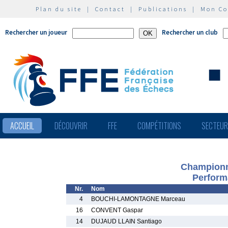
Plan du site
|
Contact
|
Publications
|
Mon C
Rechercher un joueur
Rechercher un club
ACCUEIL
DÉCOUVRIR
FFE
COMPÉTITIONS
SECTEU
Championn
Perform
Nr.
Nom
4
BOUCHI-LAMONTAGNE Marceau
16
CONVENT Gaspar
14
DUJAUD LLAIN Santiago