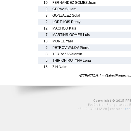
10
FERNANDEZ GOMEZ Juan
9
GERVAIS Liam
3
GONZALEZ Solal
2
LORTHOIS Remy
12
MACHOU Kais
7
MARTINS-GOMES Luis
13
MOREL Yael
6
PETROV VALOV Pierre
8
TERRAZA Valentin
5
THIRION RUTYNA Lena
15
ZIN Naim
ATTENTION: les Gains/Pertes sont
Copyright © 2015 FFE
Fédération Française des 
tél :
01 39 44 65 80
| contact :
con