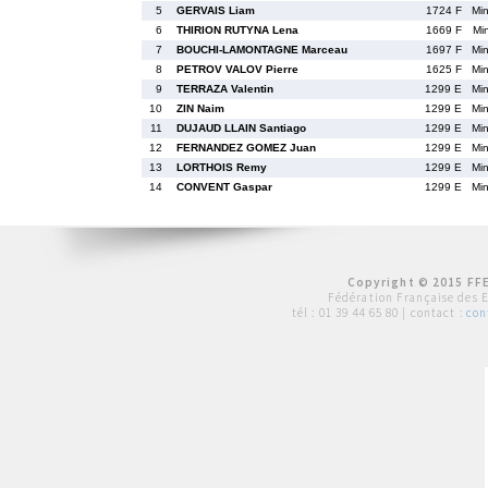
5
GERVAIS Liam
1724 F
Mi
6
THIRION RUTYNA Lena
1669 F
Mi
7
BOUCHI-LAMONTAGNE Marceau
1697 F
Mi
8
PETROV VALOV Pierre
1625 F
Mi
9
TERRAZA Valentin
1299 E
Mi
10
ZIN Naim
1299 E
Mi
11
DUJAUD LLAIN Santiago
1299 E
Mi
12
FERNANDEZ GOMEZ Juan
1299 E
Mi
13
LORTHOIS Remy
1299 E
Mi
14
CONVENT Gaspar
1299 E
Mi
Copyright © 2015 FFE
Fédération Française des 
tél :
01 39 44 65 80
| contact :
con