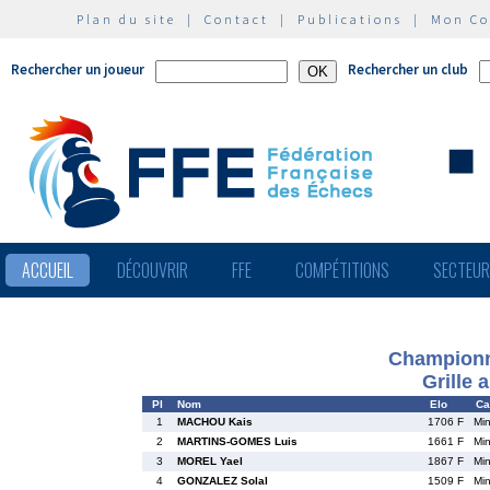
Plan du site
|
Contact
|
Publications
|
Mon C
Rechercher un joueur
Rechercher un club
ACCUEIL
DÉCOUVRIR
FFE
COMPÉTITIONS
SECTEU
Championn
Grille 
Pl
Nom
Elo
Ca
1
MACHOU Kais
1706 F
Mi
2
MARTINS-GOMES Luis
1661 F
Mi
3
MOREL Yael
1867 F
Mi
4
GONZALEZ Solal
1509 F
Mi