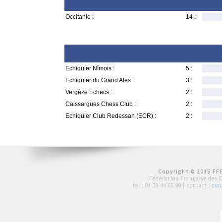
Occitanie :
14 :
Echiquier Nîmois :
5 :
Echiquier du Grand Ales :
3 :
Vergèze Echecs :
2 :
Caissargues Chess Club :
2 :
Echiquier Club Redessan (ECR) :
2 :
Copyright © 2015 FFE
Fédération Française des 
tél :
01 39 44 65 80
| contact :
con