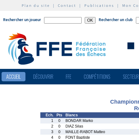
Plan du site
|
Contact
|
Publications
|
Mon C
Rechercher un joueur
Rechercher un club
ACCUEIL
DÉCOUVRIR
FFE
COMPÉTITIONS
SECTEU
Championn
R
Ech.
Pts
Blancs
1
0
BONDAR Marko
2
0
DIAZ Silas
3
0
MAILLE-RABOT Matteo
4
0
FONT Baptiste