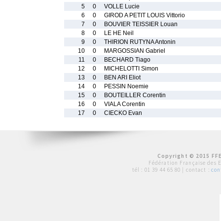
5
0
VOLLE Lucie
6
0
GIROD A PETIT LOUIS Vittorio
7
0
BOUVIER TEISSIER Louan
8
0
LE HE Neil
9
0
THIRION RUTYNA Antonin
10
0
MARGOSSIAN Gabriel
11
0
BECHARD Tiago
12
0
MICHELOTTI Simon
13
0
BEN ARI Eliot
14
0
PESSIN Noemie
15
0
BOUTEILLER Corentin
16
0
VIALA Corentin
17
0
CIECKO Evan
Copyright © 2015 FFE
Fédération Française des 
tél :
01 39 44 65 80
| contact :
con