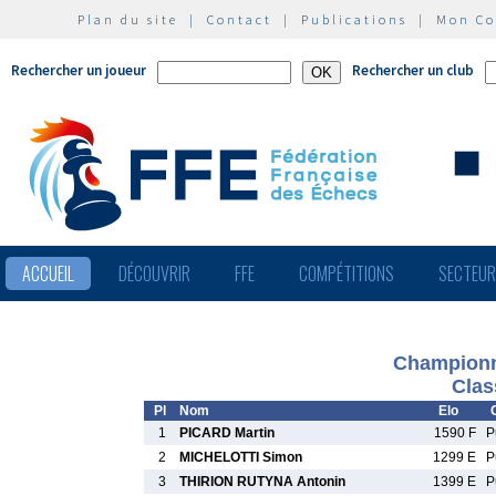
Plan du site
|
Contact
|
Publications
|
Mon C
Rechercher un joueur
Rechercher un club
ACCUEIL
DÉCOUVRIR
FFE
COMPÉTITIONS
SECTEU
Championn
Clas
Pl
Nom
Elo
1
PICARD Martin
1590 F
P
2
MICHELOTTI Simon
1299 E
P
3
THIRION RUTYNA Antonin
1399 E
P