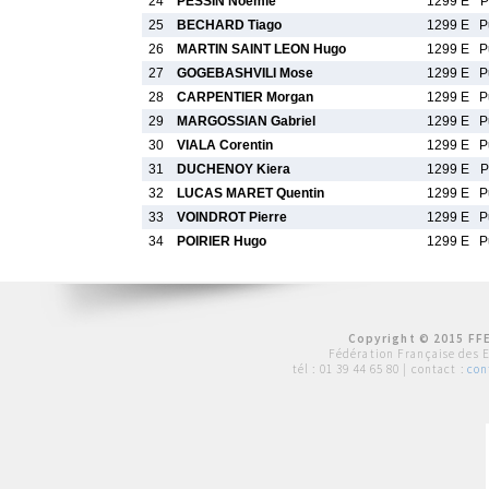
24
PESSIN Noemie
1299 E
P
25
BECHARD Tiago
1299 E
P
26
MARTIN SAINT LEON Hugo
1299 E
P
27
GOGEBASHVILI Mose
1299 E
P
28
CARPENTIER Morgan
1299 E
P
29
MARGOSSIAN Gabriel
1299 E
P
30
VIALA Corentin
1299 E
P
31
DUCHENOY Kiera
1299 E
P
32
LUCAS MARET Quentin
1299 E
P
33
VOINDROT Pierre
1299 E
P
34
POIRIER Hugo
1299 E
P
Copyright © 2015 FFE
Fédération Française des 
tél :
01 39 44 65 80
| contact :
con