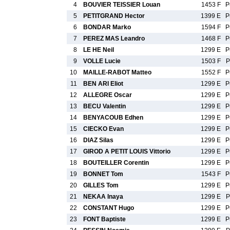
4
BOUVIER TEISSIER Louan
1453 F
P
5
PETITGRAND Hector
1399 E
P
6
BONDAR Marko
1594 F
P
7
PEREZ MAS Leandro
1468 F
P
8
LE HE Neil
1299 E
P
9
VOLLE Lucie
1503 F
P
10
MAILLE-RABOT Matteo
1552 F
P
11
BEN ARI Eliot
1299 E
P
12
ALLEGRE Oscar
1299 E
P
13
BECU Valentin
1299 E
P
14
BENYACOUB Edhen
1299 E
P
15
CIECKO Evan
1299 E
P
16
DIAZ Silas
1299 E
P
17
GIROD A PETIT LOUIS Vittorio
1299 E
P
18
BOUTEILLER Corentin
1299 E
P
19
BONNET Tom
1543 F
P
20
GILLES Tom
1299 E
P
21
NEKAA Inaya
1299 E
P
22
CONSTANT Hugo
1299 E
P
23
FONT Baptiste
1299 E
P