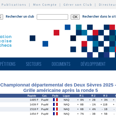
|
Publications
|
Mon Compte
|
Gérer son Club
|
Directeu
Rechercher un club
Rechercher dans le si
PÉTITIONS
SECTEURS
DOCUMENTS
DÉVELOPPEMENT
Championnat départemental des Deux Sèvres 2025 
Grille américaine après la ronde 5
Rapide
Cat.
Fede
Ligue
R 1
R 2
R 3
1495 F
PupM
NAQ
+ 9N
+ 2B
+ 3N
+
1439 F
PupM
NAQ
+ 8B
- 1N
+ 11B
+
1518 F
PupM
NAQ
+ 6B
+ 4N
- 1B
-
1454 F
PupM
NAQ
+ 7N
- 3B
+ 5B
-