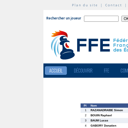
Plan du site
|
Contact
Rechercher un joueur
ACCUEIL
DÉCOUVRIR
FFE
COM
Pl
Nom
1
RAZANADRAIBE Simon
2
BOUIN Raphael
3
BAUM Lucas
4
GABORY Donatien