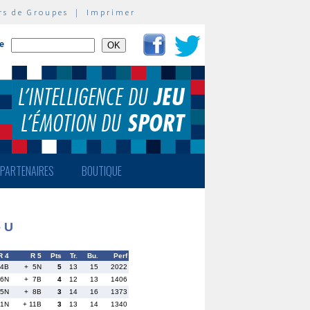
rs de Groupes
|
Imprimer
te
PARTENAIRES
BOUTIQUE
- U
R 4
R 5
Pts
Tr.
Bu.
Perf
 4B
+ 5N
5
13
15
2022
 6N
+ 7B
4
12
13
1406
 5N
+ 8B
3
14
16
1373
 1N
+ 11B
3
13
14
1340