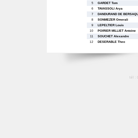
5
GARDET Tom
6
TAVASSOLI Arya
7
DANDURAND DE BERSAQU 
8
SONMEZER Omerali
9
LEPELTIER Louis
10
POIRIER MILLIET Antoine
11
SOUCHET Alexandre
12
DESERABLE Theo
tél :