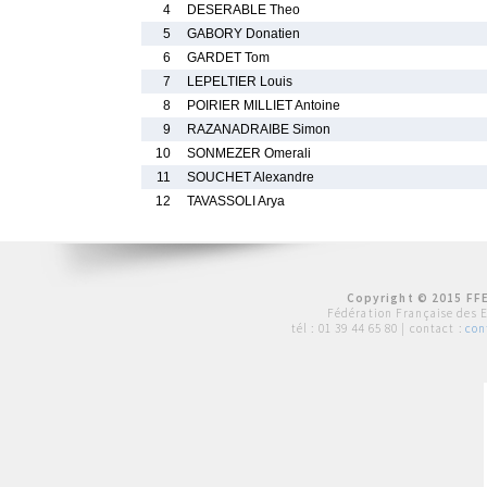
4
DESERABLE Theo
5
GABORY Donatien
6
GARDET Tom
7
LEPELTIER Louis
8
POIRIER MILLIET Antoine
9
RAZANADRAIBE Simon
10
SONMEZER Omerali
11
SOUCHET Alexandre
12
TAVASSOLI Arya
Copyright © 2015 FFE
Fédération Française des 
tél :
01 39 44 65 80
| contact :
con