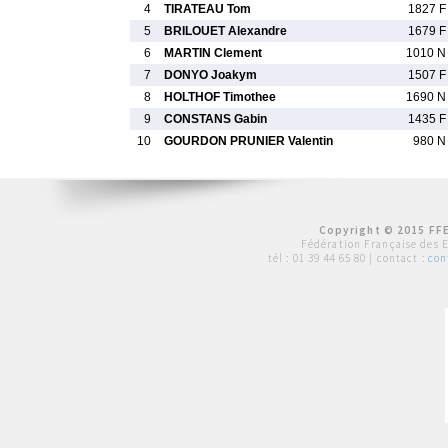
4
TIRATEAU Tom
1827 F
5
BRILOUET Alexandre
1679 F
6
MARTIN Clement
1010 N
7
DONYO Joakym
1507 F
8
HOLTHOF Timothee
1690 N
9
CONSTANS Gabin
1435 F
10
GOURDON PRUNIER Valentin
980 N
Copyright © 2015 FFE
Fédération Française des 
tél :
01 39 44 65 80
| contact :
con