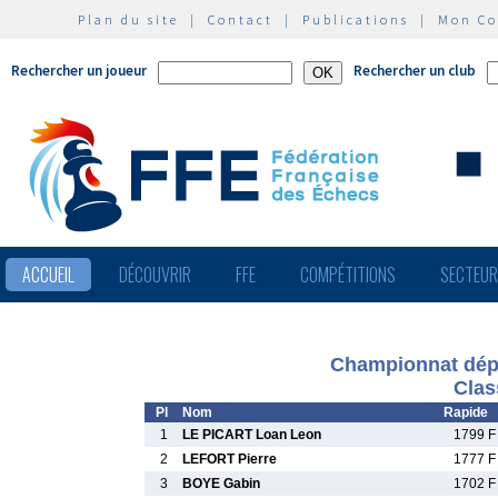
Plan du site
|
Contact
|
Publications
|
Mon C
Rechercher un joueur
Rechercher un club
ACCUEIL
DÉCOUVRIR
FFE
COMPÉTITIONS
SECTEU
Championnat dépa
Clas
Pl
Nom
Rapide
1
LE PICART Loan Leon
1799 F
2
LEFORT Pierre
1777 F
3
BOYE Gabin
1702 F