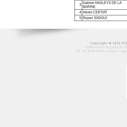
Gabriel ANGLEYS DE LA
3
BARRIE
4
Alexis CERTIAT
5
Rayan SADGUI
Copyright © 2015 FFE
Fédération Française des 
tél :
01 39 44 65 80
| contact :
con