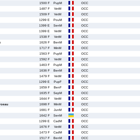
1500 F
PupM
OCC
1487 F
VetM
OCC
1509 F
VetM
OCC
1299 E
PouM
OCC
1399 E
SenM
OCC
1399 E
VetM
OCC
1538 F
VetM
OCC
c
1626 F
BenM
OCC
1717 F
MinM
OCC
1563 F
PupM
OCC
1592 F
VetM
OCC
1463 F
PupM
OCC
1636 F
BenM
OCC
1479 F
VetM
OCC
1299 E
PupF
OCC
1659 F
BenF
OCC
1635 F
SepM
OCC
1644 F
VetM
OCC
rceau
1698 F
MinM
OCC
1681 F
JunM
OCC
1642 F
SenM
OCC
1299 E
CadM
OCC
1676 F
VetM
OCC
1473 F
CadM
OCC
1517 F
BenM
OCC