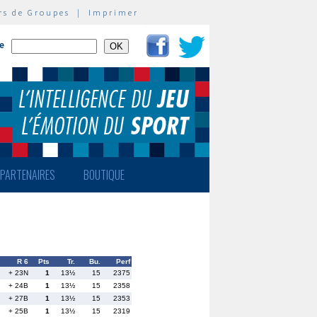
rs de Groupes
|
Imprimer
te
PARTENAIRES
BOUTIQUE
R 6
Pts
Tr.
Bu.
Perf
+ 23N
1
13½
15
2375
+ 24B
1
13½
15
2358
+ 27B
1
13½
15
2353
+ 25B
1
13½
15
2319