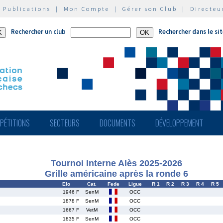
|
Publications
|
Mon Compte
|
Gérer son Club
|
Directeu
Rechercher un club
Rechercher dans le si
PÉTITIONS
SECTEURS
DOCUMENTS
DÉVELOPPEMENT
Tournoi Interne Alès 2025-2026
Grille américaine après la ronde 6
Elo
Cat.
Fede
Ligue
R 1
R 2
R 3
R 4
R 5
1946 F
SenM
OCC
1878 F
SenM
OCC
1667 F
VetM
OCC
1835 F
SenM
OCC