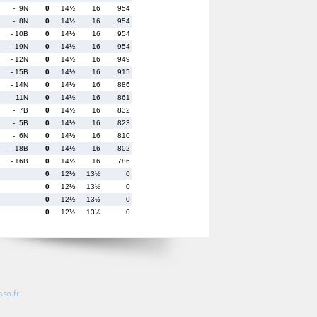
- 9N
0
14½
16
954
- 8N
0
14½
16
954
- 10B
0
14½
16
954
- 19N
0
14½
16
954
- 12N
0
14½
16
949
- 15B
0
14½
16
915
- 14N
0
14½
16
886
- 11N
0
14½
16
861
- 7B
0
14½
16
832
- 5B
0
14½
16
823
- 6N
0
14½
16
810
- 18B
0
14½
16
802
- 16B
0
14½
16
786
0
12½
13½
0
0
12½
13½
0
0
12½
13½
0
0
12½
13½
0
so.fr