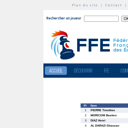
Plan du site
|
Contact
Rechercher un joueur
ACCUEIL
DÉCOUVRIR
FFE
COM
Pl
Nom
1
PIERRE Timothee
2
MORICONI Bastien
3
DIAZ Henri
4
AL DARAZI Ghassan