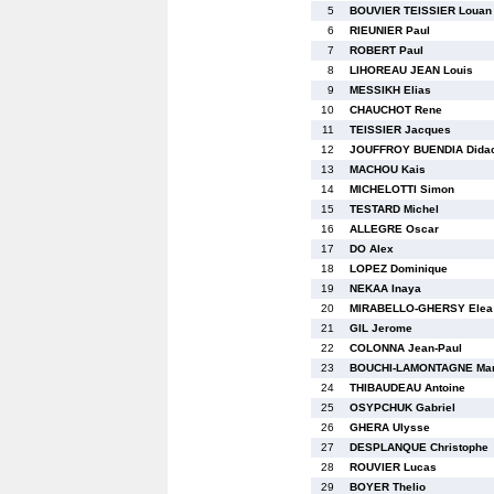
5
BOUVIER TEISSIER Louan
6
RIEUNIER Paul
7
ROBERT Paul
8
LIHOREAU JEAN Louis
9
MESSIKH Elias
10
CHAUCHOT Rene
11
TEISSIER Jacques
12
JOUFFROY BUENDIA Dida
13
MACHOU Kais
14
MICHELOTTI Simon
15
TESTARD Michel
16
ALLEGRE Oscar
17
DO Alex
18
LOPEZ Dominique
19
NEKAA Inaya
20
MIRABELLO-GHERSY Elea
21
GIL Jerome
22
COLONNA Jean-Paul
23
BOUCHI-LAMONTAGNE Ma
24
THIBAUDEAU Antoine
25
OSYPCHUK Gabriel
26
GHERA Ulysse
27
DESPLANQUE Christophe
28
ROUVIER Lucas
29
BOYER Thelio