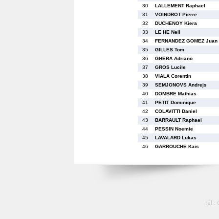
30
LALLEMENT Raphael
31
VOINDROT Pierre
32
DUCHENOY Kiera
33
LE HE Neil
34
FERNANDEZ GOMEZ Juan
35
GILLES Tom
36
GHERA Adriano
37
GROS Lucile
38
VIALA Corentin
39
SEMJONOVS Andrejs
40
DOMBRE Mathias
41
PETIT Dominique
42
COLAVITTI Daniel
43
BARRAULT Raphael
44
PESSIN Noemie
45
LAVALARD Lukas
46
GARROUCHE Kais
tél :