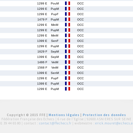
1299 E
PouM
OCC
1299 E
PupM
OCC
1299 E
PupF
OCC
1479 F
PupM
OCC
1299 E
MinM
OCC
1299 E
PupM
OCC
1299 E
MinM
OCC
1399 E
SenF
OCC
1299 E
PupM
OCC
1629 F
SepM
OCC
1399 E
SepM
OCC
1486 F
VetM
OCC
1568 F
VetM
OCC
1399 E
SenM
OCC
1299 E
PupF
OCC
1399 E
PupM
OCC
1299 E
PupM
OCC
Copyright © 2015 FFE |
Mentions légales
|
Protection des données
Fédération Française des Echecs |
6 rue de l'Eglise | 92600 ASNIERES SUR SEINE
01 39 44 65 80
| contact :
contact@ffechecs.fr
| webmestre :
erick.mouret@echecs.as