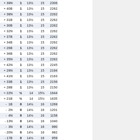
+ 39N
1
13½
15
2306
+ 40B
1
13½
15
2262
+ 38N
1
13½
15
2262
+ 31B
1
13½
15
2262
+ 30B
1
13½
15
2262
+ 32N
1
13½
15
2262
+ 37B
1
13½
15
2262
+ 34B
1
13½
15
2262
+ 26B
1
13½
15
2262
+ 36B
1
13½
15
2262
+ 35N
1
13½
15
2262
+ 42N
1
13½
15
2245
+ 29N
1
13½
15
2194
+ 41N
1
13½
15
2163
+ 33B
1
13½
15
2156
+ 28B
1
13½
15
2150
= 22N
½
14
15½
1644
= 21B
½
14
15½
1635
- 1B
0
14½
16
1269
- 2N
0
14½
16
1201
- 4N
0
14½
16
1158
- 13N
0
14½
16
1040
- 3N
0
14½
16
990
- 20N
0
14½
16
982
- 17B
0
14½
16
959