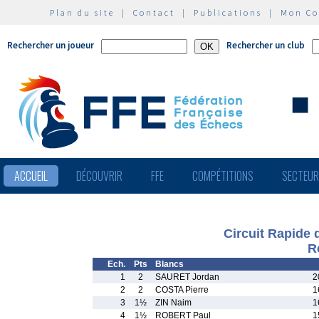
Plan du site
|
Contact
|
Publications
|
Mon C
Rechercher un joueur
Rechercher un club
ACCUEIL
DÉCOUVRIR
FFE
COMPÉTITIONS
SECTEU
Circuit Rapide 
R
Ech.
Pts
Blancs
1
2
SAURET Jordan
2
2
2
COSTA Pierre
1
3
1½
ZIN Naim
1
4
1½
ROBERT Paul
1