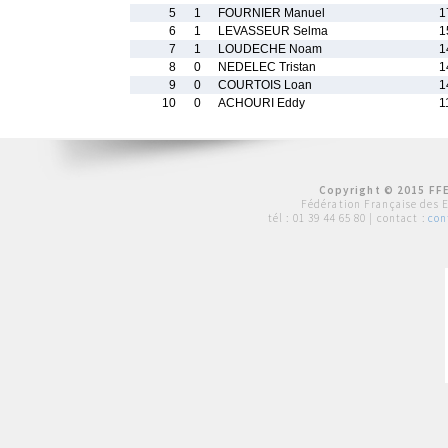
5
1
FOURNIER Manuel
1
6
1
LEVASSEUR Selma
1
7
1
LOUDECHE Noam
1
8
0
NEDELEC Tristan
1
9
0
COURTOIS Loan
1
10
0
ACHOURI Eddy
1
Copyright © 2015 FFE
Fédération Française des 
tél :
01 39 44 65 80
| contact :
con