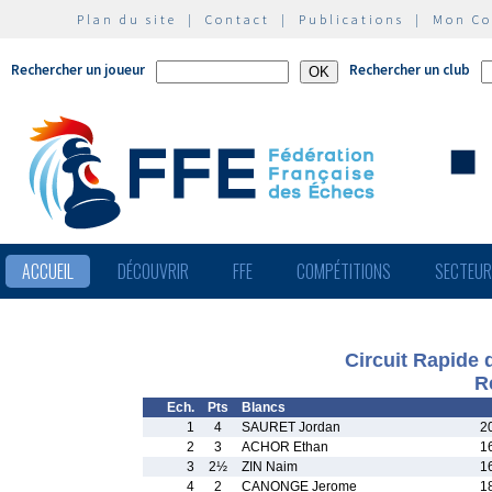
Plan du site
|
Contact
|
Publications
|
Mon C
Rechercher un joueur
Rechercher un club
ACCUEIL
DÉCOUVRIR
FFE
COMPÉTITIONS
SECTEU
Circuit Rapide 
R
Ech.
Pts
Blancs
1
4
SAURET Jordan
2
2
3
ACHOR Ethan
1
3
2½
ZIN Naim
1
4
2
CANONGE Jerome
1