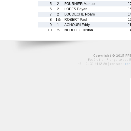
5
2
FOURNIER Manuel
1
6
2
LOPES Deyan
1
7
2
LOUDECHE Noam
1
8
1½
ROBERT Paul
1
9
1
ACHOURI Eddy
1
10
½
NEDELEC Tristan
1
Copyright © 2015 FFE
Fédération Française des 
tél :
01 39 44 65 80
| contact :
con