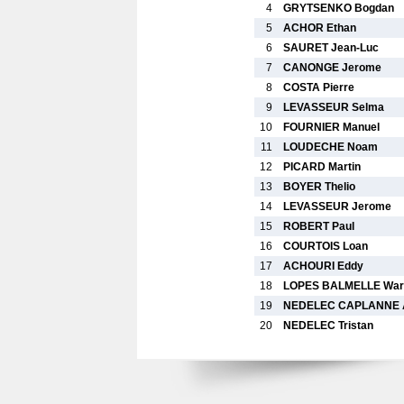
4
GRYTSENKO Bogdan
5
ACHOR Ethan
6
SAURET Jean-Luc
7
CANONGE Jerome
8
COSTA Pierre
9
LEVASSEUR Selma
10
FOURNIER Manuel
11
LOUDECHE Noam
12
PICARD Martin
13
BOYER Thelio
14
LEVASSEUR Jerome
15
ROBERT Paul
16
COURTOIS Loan
17
ACHOURI Eddy
18
LOPES BALMELLE War
19
NEDELEC CAPLANNE A
20
NEDELEC Tristan