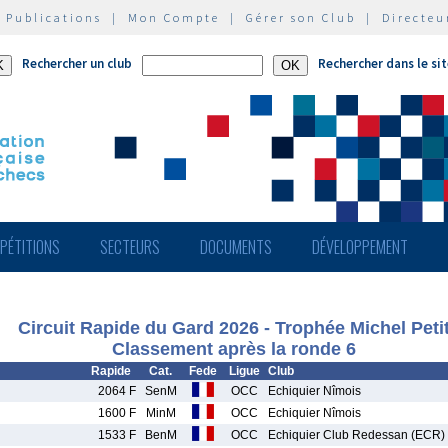
|
Publications
|
Mon Compte
|
Gérer son Club
|
Directeu
Rechercher un club
Rechercher dans le si
PÉTITIONS
SECTEURS
DOCUMENTS
DÉVELOPPEMENT
Circuit Rapide du Gard 2026 - Trophée Michel Peti
Classement après la ronde 6
Rapide
Cat.
Fede
Ligue
Club
2064 F
SenM
OCC
Echiquier Nîmois
1600 F
MinM
OCC
Echiquier Nîmois
1533 F
BenM
OCC
Echiquier Club Redessan (ECR)