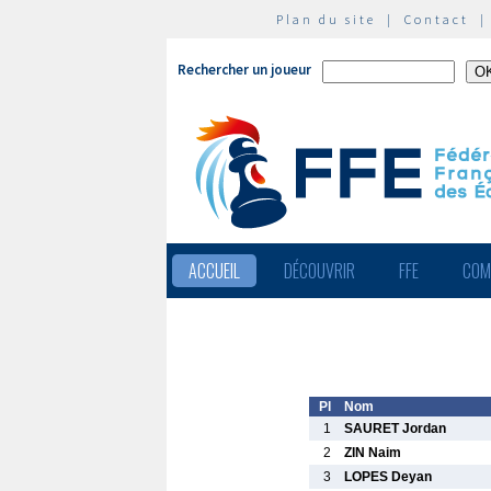
Plan du site
|
Contact
Rechercher un joueur
ACCUEIL
DÉCOUVRIR
FFE
COM
Pl
Nom
1
SAURET Jordan
2
ZIN Naim
3
LOPES Deyan