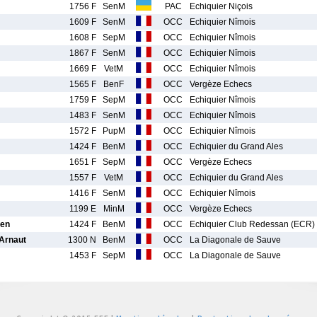
1756 F
SenM
PAC
Echiquier Niçois
1609 F
SenM
OCC
Echiquier Nîmois
1608 F
SepM
OCC
Echiquier Nîmois
1867 F
SenM
OCC
Echiquier Nîmois
1669 F
VetM
OCC
Echiquier Nîmois
1565 F
BenF
OCC
Vergèze Echecs
1759 F
SepM
OCC
Echiquier Nîmois
1483 F
SenM
OCC
Echiquier Nîmois
1572 F
PupM
OCC
Echiquier Nîmois
1424 F
BenM
OCC
Echiquier du Grand Ales
1651 F
SepM
OCC
Vergèze Echecs
1557 F
VetM
OCC
Echiquier du Grand Ales
1416 F
SenM
OCC
Echiquier Nîmois
1199 E
MinM
OCC
Vergèze Echecs
en
1424 F
BenM
OCC
Echiquier Club Redessan (ECR)
rnaut
1300 N
BenM
OCC
La Diagonale de Sauve
1453 F
SepM
OCC
La Diagonale de Sauve