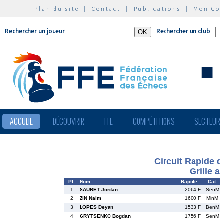
Plan du site
|
Contact
|
Publications
|
Mon C
Rechercher un joueur
Rechercher un club
ACCUEIL
DÉCOUVRIR
FFE
COMPÉTITIONS
SECTEU
Circuit Rapide 
Grille 
Pl
Nom
Rapide
Cat.
1
SAURET Jordan
2064 F
SenM
2
ZIN Naim
1600 F
MinM
3
LOPES Deyan
1533 F
BenM
4
GRYTSENKO Bogdan
1756 F
SenM