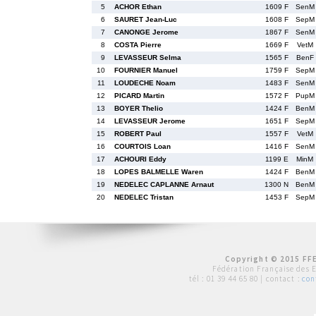
5
ACHOR Ethan
1609 F
SenM
6
SAURET Jean-Luc
1608 F
SepM
7
CANONGE Jerome
1867 F
SenM
8
COSTA Pierre
1669 F
VetM
9
LEVASSEUR Selma
1565 F
BenF
10
FOURNIER Manuel
1759 F
SepM
11
LOUDECHE Noam
1483 F
SenM
12
PICARD Martin
1572 F
PupM
13
BOYER Thelio
1424 F
BenM
14
LEVASSEUR Jerome
1651 F
SepM
15
ROBERT Paul
1557 F
VetM
16
COURTOIS Loan
1416 F
SenM
17
ACHOURI Eddy
1199 E
MinM
18
LOPES BALMELLE Waren
1424 F
BenM
19
NEDELEC CAPLANNE Arnaut
1300 N
BenM
20
NEDELEC Tristan
1453 F
SepM
Copyright © 2015 FFE
Fédération Française des 
tél :
01 39 44 65 80
| contact :
con