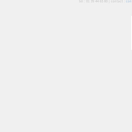
tél :
01 39 44 65 80
| contact :
con