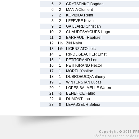
5
2
GRYTSENKO Bogdan
6
2
MANIA Clement
7
2
KOPIBIDA Remi
8
2
LEFEVRE Kevin
9
2
GAILLARD Christian
10
2
CHAUDESAYGUES Hugo
11
2
BARRAULT Raphael
12
1½
ZIN Naim
13
1½
LICENZIATO Loic
14
1
RINDLISBACHER Ernst
15
1
PETITGRAND Leo
16
1
PETITGRAND Hector
17
1
MOREL Ysaline
18
1
DUBROEUCQ Anthony
19
1
WINTERSTAN Lucas
20
1
LOPES BALMELLE Waren
21
½
BENEFICE Fabio
22
0
DUMONT Lou
23
0
LEVASSEUR Selma
Copyright © 2015 FFE
Fédération Française des 