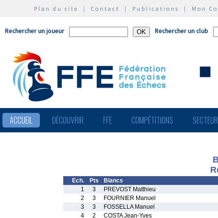
Plan du site
|
Contact
|
Publications
|
Mon C
Rechercher un joueur
Rechercher un club
ACCUEIL
DÉCOUVRIR
FFE
COMPÉTITIONS
SECTEU
B
R
Ech.
Pts
Blancs
1
3
PREVOST Matthieu
2
3
FOURNIER Manuel
3
3
FOSSELLA Manuel
4
2
COSTA Jean-Yves