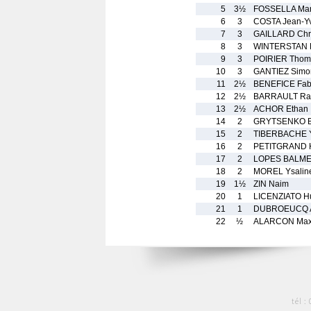
5
3½
FOSSELLA Ma
6
3
COSTA Jean-Y
7
3
GAILLARD Chri
8
3
WINTERSTAN 
9
3
POIRIER Thom
10
3
GANTIEZ Simo
11
2½
BENEFICE Fab
12
2½
BARRAULT Ra
13
2½
ACHOR Ethan
14
2
GRYTSENKO 
15
2
TIBERBACHE 
16
2
PETITGRAND H
17
2
LOPES BALME
18
2
MOREL Ysalin
19
1½
ZIN Naim
20
1
LICENZIATO H
21
1
DUBROEUCQ A
22
½
ALARCON Max
tél :