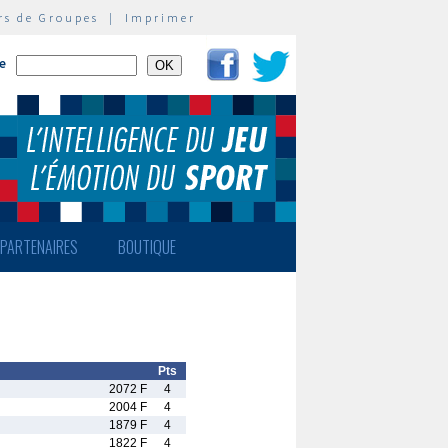
rs de Groupes
|
Imprimer
te
PARTENAIRES
BOUTIQUE
Pts
2072 F
4
2004 F
4
1879 F
4
1822 F
4