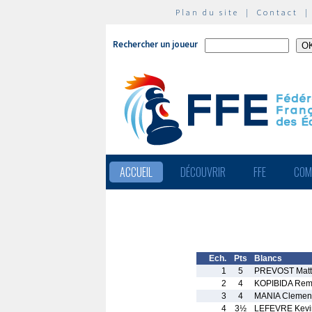
Plan du site
|
Contact
Rechercher un joueur
ACCUEIL
DÉCOUVRIR
FFE
COM
Ech.
Pts
Blancs
1
5
PREVOST Matt
2
4
KOPIBIDA Rem
3
4
MANIA Clemen
4
3½
LEFEVRE Kevi