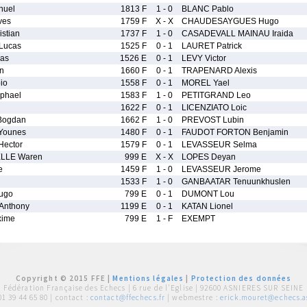
nuel
1813 F
1 - 0
BLANC Pablo
ves
1759 F
X - X
CHAUDESAYGUES Hugo
stian
1737 F
1 - 0
CASADEVALL MAINAU Iraida
Lucas
1525 F
0 - 1
LAURET Patrick
as
1526 E
0 - 1
LEVY Victor
n
1660 F
0 - 1
TRAPENARD Alexis
io
1558 F
0 - 1
MOREL Yael
phael
1583 F
1 - 0
PETITGRAND Leo
1622 F
0 - 1
LICENZIATO Loic
Bogdan
1662 F
1 - 0
PREVOST Lubin
Younes
1480 F
0 - 1
FAUDOT FORTON Benjamin
ector
1579 F
0 - 1
LEVASSEUR Selma
LLE Waren
999 E
X - X
LOPES Deyan
e
1459 F
1 - 0
LEVASSEUR Jerome
1533 F
1 - 0
GANBAATAR Tenuunkhuslen
ugo
799 E
0 - 1
DUMONT Lou
nthony
1199 E
0 - 1
KATAN Lionel
ime
799 E
1 - F
EXEMPT
Copyright © 2015 FFE |
Mentions légales
|
Protection des données
Fédération Française des Echecs |
6 rue de l'Eglise | 92600 ASNIERES SUR SEINE
01 39 44 65 80
| contact :
contact@ffechecs.fr
| webmestre :
erick.mouret@echecs.as