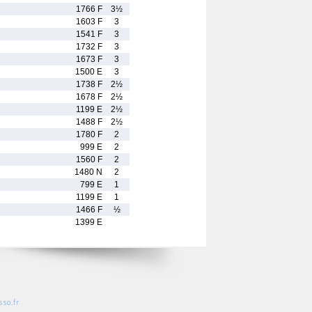
1766 F
3½
1603 F
3
1541 F
3
1732 F
3
1673 F
3
1500 E
3
1738 F
2½
1678 F
2½
1199 E
2½
1488 F
2½
1780 F
2
999 E
2
1560 F
2
1480 N
2
799 E
1
1199 E
1
1466 F
½
1399 E
so.fr