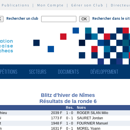
|
Publications
|
Mon Compte
|
Gérer son Club
|
Directeu
Rechercher un club
Rechercher dans le si
PÉTITIONS
SECTEURS
DOCUMENTS
DÉVELOPPEMENT
Blitz d'hiver de Nîmes
Résultats de la ronde 6
Res.
Noirs
hieu
2039 F
1 - 0
ROGER SILAN Milo
i
1773 F
0 - 1
SAURET Jordan
t
1948 F
1 - 0
FOURNIER Manuel
n
1631 F
0 - 1
MOREL Yoann