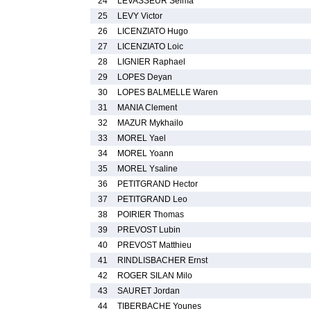
24
LEVASSEUR Selma
25
LEVY Victor
26
LICENZIATO Hugo
27
LICENZIATO Loic
28
LIGNIER Raphael
29
LOPES Deyan
30
LOPES BALMELLE Waren
31
MANIA Clement
32
MAZUR Mykhailo
33
MOREL Yael
34
MOREL Yoann
35
MOREL Ysaline
36
PETITGRAND Hector
37
PETITGRAND Leo
38
POIRIER Thomas
39
PREVOST Lubin
40
PREVOST Matthieu
41
RINDLISBACHER Ernst
42
ROGER SILAN Milo
43
SAURET Jordan
44
TIBERBACHE Younes