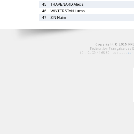
45
TRAPENARD Alexis
46
WINTERSTAN Lucas
47
ZIN Naim
Copyright © 2015 FFE
Fédération Française des 
tél :
01 39 44 65 80
| contact :
con