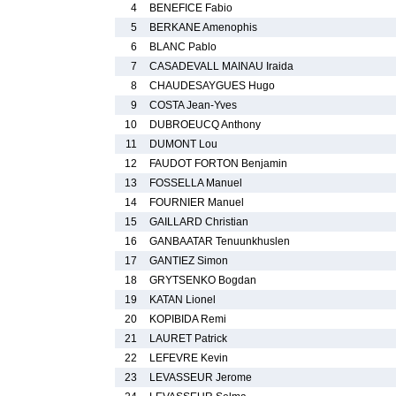
4
BENEFICE Fabio
5
BERKANE Amenophis
6
BLANC Pablo
7
CASADEVALL MAINAU Iraida
8
CHAUDESAYGUES Hugo
9
COSTA Jean-Yves
10
DUBROEUCQ Anthony
11
DUMONT Lou
12
FAUDOT FORTON Benjamin
13
FOSSELLA Manuel
14
FOURNIER Manuel
15
GAILLARD Christian
16
GANBAATAR Tenuunkhuslen
17
GANTIEZ Simon
18
GRYTSENKO Bogdan
19
KATAN Lionel
20
KOPIBIDA Remi
21
LAURET Patrick
22
LEFEVRE Kevin
23
LEVASSEUR Jerome