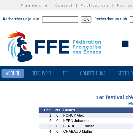
Plan du site
|
Contact
|
Publications
|
Mon C
Rechercher un joueur
Rechercher un club
ACCUEIL
DÉCOUVRIR
FFE
COMPÉTITIONS
SECTEU
1er festival d
R
Ech.
Pts
Blancs
1
0
PONCY Alex
2
0
KERN Johannes
3
0
BENBELLIL Rabah
4
0
CHABAUD Mathis