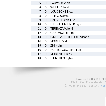
5
0
LAUVAUX Alan
6
0
WEILL Roland
7
0
LOUDECHE Noam
8
0
PERIC Slavisa
9
0
SAURET Jean-Luc
10
0
EILERTSEN Filip Kingo
11
0
TERRAZA Valentin
12
0
CANONGE Jerome
13
0
GIROD A PETIT LOUIS Vittorio
14
0
MOREL Yael
15
0
ZIN Naim
16
0
BORTOLOSO Jean-Luc
17
0
MORENO Lucas
18
0
HIERTHES Dylan
Copyright © 2015 FFE
Fédération Française des 
tél :
01 39 44 65 80
| contact :
con