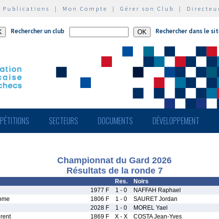
|
Publications
|
Mon Compte
|
Gérer son Club
|
Directeu
Rechercher un club
Rechercher dans le si
PÉTITIONS
SECTEURS
DOCUMENTS
DÉVELOPPEMENT
Championnat du Gard 2026
Résultats de la ronde 7
Res.
Noirs
1977 F
1 - 0
NAFFAH Raphael
ome
1806 F
1 - 0
SAURET Jordan
2028 F
1 - 0
MOREL Yael
rent
1869 F
X - X
COSTA Jean-Yves