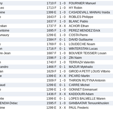
ny
1710 F
1 - 0
FOURNIER Manuel
Leo
1713 F
1 - 0
HY Robin
ine
1399 E
1 - 0
CASADEVALL MAINAU Iraida
o
1643 F
1 - 0
ROBLES Philippe
1637 F
1 - 0
BLANC Pablo
stian
1737 F
X - X
ACHOR Ethan
ntoine
1695 F
1 - 0
PEREZ MENDEZ Erick
maury
1299 E
1 - 0
COSTA Pierre
1584 F
0 - 1
DAVID Guillaume
k
1769 F
0 - 1
LOUDECHE Noam
nn
1716 F
0 - 1
WINTERSTAN Lucas
re-Jean
1687 F
1 - 0
BOUVIER TEISSIER Louan
1596 F
1 - 0
ZIN Naim
n
1740 F
1 - 0
TERRAZA Valentin
andro
1466 F
0 - 1
MAZUR Mykhailo
ian
1629 F
1 - 0
GIROD A PETIT LOUIS Vittorio
pe
1399 E
X - X
PICARD Martin
1509 F
1 - 0
THIRION RUTYNA Antonin
aud
1299 E
0 - 1
CARRE Michel
o
1299 E
1 - 0
GONNET Emmanuel
1436 F
X - X
KADDOURI Adam
lie
1399 E
0 - 1
LOPES BALMELLE Waren
NDIA Didac
1595 F
1 - 0
GANBAATAR Tenuunkhuslen
ime
1299 E
X - X
PAUL Frederic