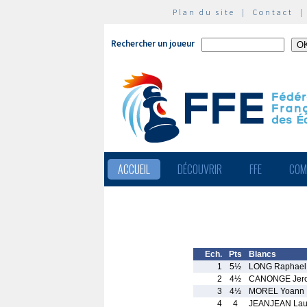
Plan du site
|
Contact
Rechercher un joueur
ACCUEIL
DÉCOUVRIR
FFE
COM
Ech.
Pts
Blancs
1
5½
LONG Raphael
2
4½
CANONGE Jer
3
4½
MOREL Yoann
4
4
JEANJEAN Lau