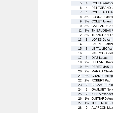
5
4
COLLAS Antho
6
4
PETITGRAND 
7
4
COUREAU Anto
8
3½
BONDAR Mark
9
3½
COLET Julien
10
3½
GAILLARD Chri
11
3½
THIBAUDEAU A
12
3½
TRANCHAND A
13
3
LOPES Deyan
14
3
LAURET Patric
15
3
LE TALLEC Ya
16
3
PARROCO Pier
17
3
DIAZ Lucas
18
2½
LEFEVRE Kevi
19
2½
PEREZ MAS Le
20
2½
MARIGA Christ
21
2½
GRAND Philip
22
2½
ROBERT Paul
23
2
BECAMEL Thib
24
2
GAULUET Neli
25
2
KISS Alexander
26
1½
QUITTARD Aure
27
1½
JOUFFROY BUE
28
0
ALARCON Max