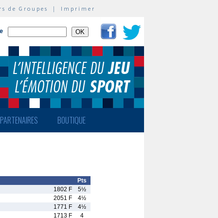
rs de Groupes
|
Imprimer
te
PARTENAIRES
BOUTIQUE
Pts
1802 F
5½
2051 F
4½
1771 F
4½
1713 F
4