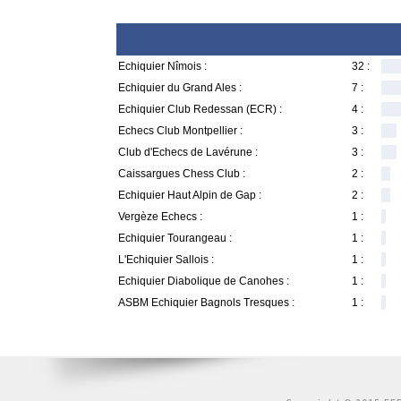
Echiquier Nîmois :
32 :
Echiquier du Grand Ales :
7 :
Echiquier Club Redessan (ECR) :
4 :
Echecs Club Montpellier :
3 :
Club d'Echecs de Lavérune :
3 :
Caissargues Chess Club :
2 :
Echiquier Haut Alpin de Gap :
2 :
Vergèze Echecs :
1 :
Echiquier Tourangeau :
1 :
L'Echiquier Sallois :
1 :
Echiquier Diabolique de Canohes :
1 :
ASBM Echiquier Bagnols Tresques :
1 :