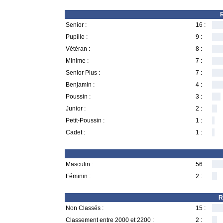
R
Senior :
16 :
Pupille :
9 :
Vétéran :
8 :
Minime :
7 :
Senior Plus :
7 :
Benjamin :
4 :
Poussin :
3 :
Junior :
2 :
Petit-Poussin :
1 :
Cadet :
1 :
Masculin :
56 :
Féminin :
2 :
R
Non Classés :
15 :
Classement entre 2000 et 2200 :
2 :