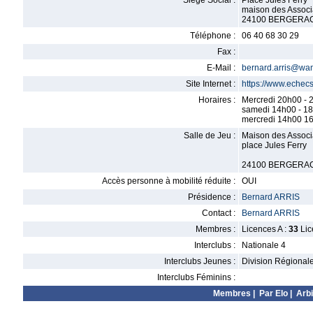
Siège Social :
Place Jules Ferry
maison des Associ
24100 BERGERA
Téléphone :
06 40 68 30 29
Fax :
E-Mail :
bernard.arris@wan
Site Internet :
https://www.echecs
Horaires :
Mercredi 20h00 - 
samedi 14h00 - 1
mercredi 14h00 16
Salle de Jeu :
Maison des Associa
place Jules Ferry
24100 BERGERA
Accès personne à mobilité réduite :
OUI
Présidence :
Bernard ARRIS
Contact :
Bernard ARRIS
Membres :
Licences A :
33
Lic
Interclubs :
Nationale 4
Interclubs Jeunes :
Division Régional
Interclubs Féminins :
Membres
|
Par Elo
|
Arbi