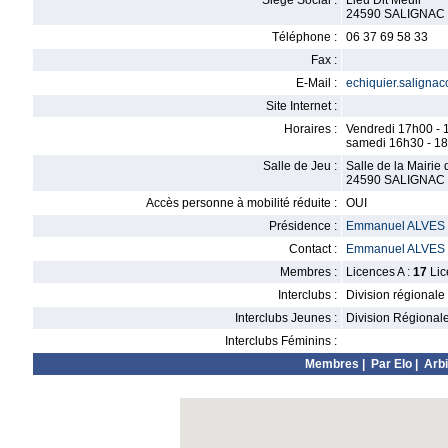
Siège Social :
Lieu Dit Meuil
24590 SALIGNAC
Téléphone :
06 37 69 58 33
Fax :
E-Mail :
echiquier.saligna
Site Internet :
Horaires :
Vendredi 17h00 - 
samedi 16h30 - 1
Salle de Jeu :
Salle de la Mairie
24590 SALIGNAC
Accès personne à mobilité réduite :
OUI
Présidence :
Emmanuel ALVES
Contact :
Emmanuel ALVES
Membres :
Licences A :
17
Lic
Interclubs :
Division régionale
Interclubs Jeunes :
Division Régional
Interclubs Féminins :
Membres
|
Par Elo
|
Arbi