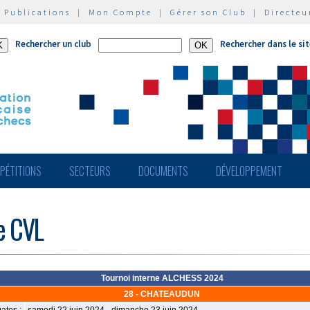
|
Publications
|
Mon Compte
|
Gérer son Club
|
Directeu
Rechercher un club
Rechercher dans le si
PÉTITIONS
SECTEURS
DOCUMENTS
DÉVELOPPEMENT
de CVL
Tournoi interne ALCHESS 2024
28 - CHATEAUDUN