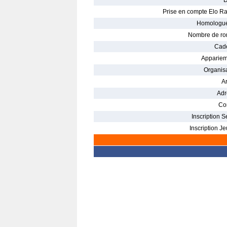
D
Prise en compte Elo Ra
Homologué
Nombre de ro
Cade
Appariem
Organisa
Ar
Adr
Con
Inscription S
Inscription Je