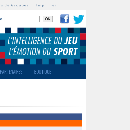
rs de Groupes
|
Imprimer
te
PARTENAIRES
BOUTIQUE