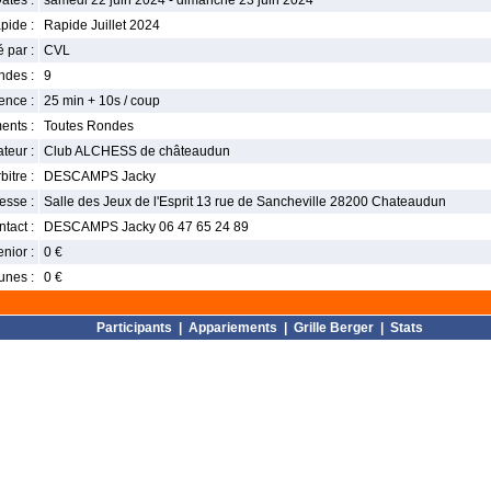
ates :
samedi 22 juin 2024 - dimanche 23 juin 2024
pide :
Rapide Juillet 2024
 par :
CVL
ndes :
9
nce :
25 min + 10s / coup
ents :
Toutes Rondes
teur :
Club ALCHESS de châteaudun
bitre :
DESCAMPS Jacky
esse :
Salle des Jeux de l'Esprit 13 rue de Sancheville 28200 Chateaudun
tact :
DESCAMPS Jacky 06 47 65 24 89
enior :
0 €
unes :
0 €
Participants
|
Appariements
|
Grille Berger
|
Stats