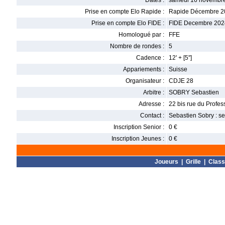
Dates :
samedi 16 novembre
Prise en compte Elo Rapide :
Rapide Décembre 2
Prise en compte Elo FIDE :
FIDE Decembre 202
Homologué par :
FFE
Nombre de rondes :
5
Cadence :
12' + [5'']
Appariements :
Suisse
Organisateur :
CDJE 28
Arbitre :
SOBRY Sebastien
Adresse :
22 bis rue du Profes
Contact :
Sebastien Sobry : 
Inscription Senior :
0 €
Inscription Jeunes :
0 €
Joueurs
|
Grille
|
Clas