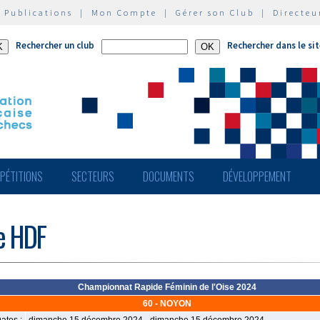
|
Publications
|
Mon Compte
|
Gérer son Club
|
Directeu
Rechercher un club
Rechercher dans le si
PÉTITIONS
SECTEURS
DOCUMENTS
DÉVELOPPEMENT
de HDF
Championnat Rapide Féminin de l'Oise 2024
60 - NOYON