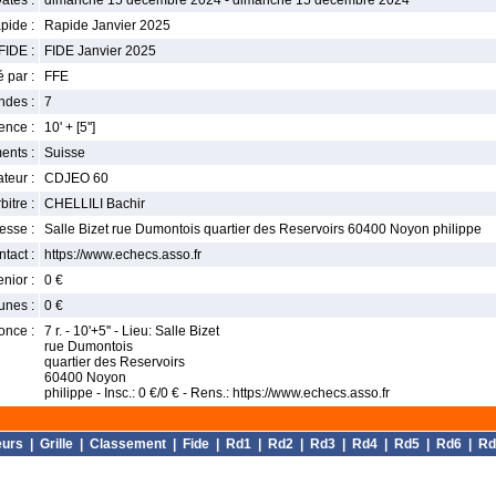
ates :
dimanche 15 décembre 2024 - dimanche 15 décembre 2024
pide :
Rapide Janvier 2025
FIDE :
FIDE Janvier 2025
 par :
FFE
ndes :
7
nce :
10' + [5'']
ents :
Suisse
teur :
CDJEO 60
bitre :
CHELLILI Bachir
esse :
Salle Bizet rue Dumontois quartier des Reservoirs 60400 Noyon philippe
tact :
https://www.echecs.asso.fr
enior :
0 €
unes :
0 €
once :
7 r. - 10'+5'' - Lieu: Salle Bizet
rue Dumontois
quartier des Reservoirs
60400 Noyon
philippe - Insc.: 0 €/0 € - Rens.: https://www.echecs.asso.fr
eurs
|
Grille
|
Classement
|
Fide
|
Rd1
|
Rd2
|
Rd3
|
Rd4
|
Rd5
|
Rd6
|
Rd