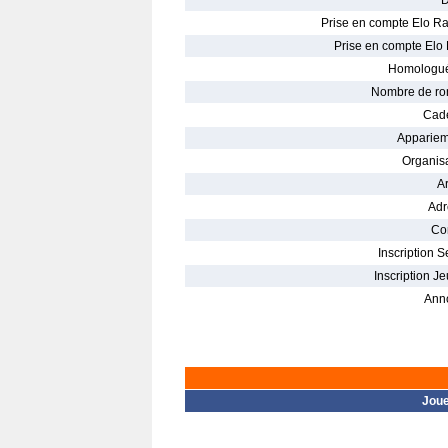
D
Prise en compte Elo Ra
Prise en compte Elo 
Homologué
Nombre de ro
Cade
Appariem
Organisa
Ar
Adr
Con
Inscription S
Inscription Je
Ann
Jou