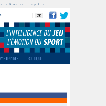
rs de Groupes
|
Imprimer
te
PARTENAIRES
BOUTIQUE