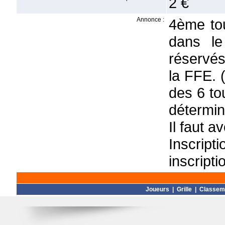
2 €
Annonce :
4ème tou
dans le
réservés
la FFE. 
des 6 to
détermin
Il faut a
Inscript
inscript
Joueurs
|
Grille
|
Classem