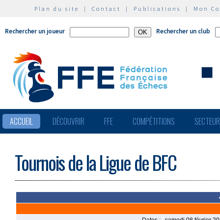
Plan du site
|
Contact
|
Publications
|
Mon C
Rechercher un joueur
Rechercher un club
ACCUEIL
DÉCOUVRIR
FFE
COMPÉTITIONS
SECTEU
Tournois de la Ligue de BFC