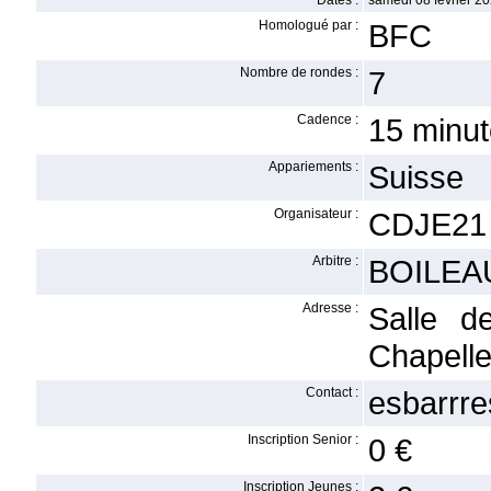
Dates :
samedi 08 février 20
Homologué par :
BFC
Nombre de rondes :
7
Cadence :
15 minu
Appariements :
Suisse
Organisateur :
CDJE21
Arbitre :
BOILEAU
Adresse :
Salle d
Chapell
Contact :
esbarrr
Inscription Senior :
0 €
Inscription Jeunes :