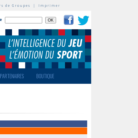
rs de Groupes
|
Imprimer
te
PARTENAIRES
BOUTIQUE