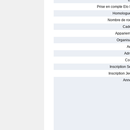
D
Prise en compte Elo 
Homologué
Nombre de ro
Cade
Appariem
Organisa
Ar
Adr
Con
Inscription S
Inscription Je
Ann