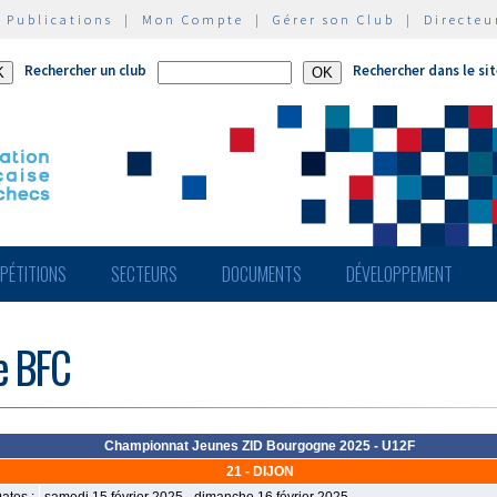
|
Publications
|
Mon Compte
|
Gérer son Club
|
Directeu
Rechercher un club
Rechercher dans le si
PÉTITIONS
SECTEURS
DOCUMENTS
DÉVELOPPEMENT
de BFC
Championnat Jeunes ZID Bourgogne 2025 - U12F
21 - DIJON