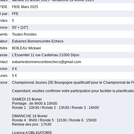
ates :
samedi 15 février 2025 - dimanche 16 février 2025
FIDE :
FIDE Mars 2025
 par :
FFE
ndes :
5
nce :
50' + [10'']
ents :
Toutes Rondes
teur :
Esbarres Bonnencontre Echecs
bitre :
BOILEAU Mickael
esse :
L'Essentiel 11 rue Castelnau 21000 Dijon
tact :
esbarresbonnencontreechecs@gmail.com
enior :
0 €
unes :
5 €
once :
Championnat Jeunes ZID Bourgogne qualificatif pour le Championnat de Fr
Cependant, veuillez confirmer votre participation pour faciliter la planificati
SAMEDI 15 février
Pointage : de 9h00 à 10h00
Ronde 1 : 10h30 / Ronde 2 : 13h30 / Ronde 3 : 16h00
DIMANCHE 16 février
Ronde 4 : 9h00 / Ronde 5 : 11h30 / Ronde 6 : 15h00
Remise des prix : 17h30
Licence A OBLIGATOIRE