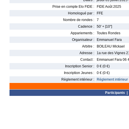
Dates :
jeudi 03 juillet 2025
Prise en compte Elo FIDE :
FIDE Août 2025
Homologué par :
FFE
Nombre de rondes :
7
Cadence :
50' + [10'']
Appariements :
Toutes Rondes
Organisateur :
Emmanuel Fara
Arbitre :
BOILEAU Mickael
Adresse :
1a rue des Vignes 
Contact :
Emmanuel Fara 06 4
Inscription Senior :
0 € (0 €)
Inscription Jeunes :
0 € (0 €)
Règlement intérieur :
Règlement intérieur 
Participants