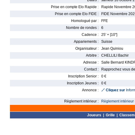
Dates :
samedi 18 octobre 2
Prise en compte Elo Rapide :
Rapide Novembre 2
Prise en compte Elo FIDE :
FIDE Novembre 202
Homologué par :
FFE
Nombre de rondes :
6
Cadence :
25' + [10'']
Appariements :
Suisse
Organisateur :
Jean Quiniou
Arbitre :
CHELLILI Bachir
Adresse :
Salle Bernard KIND
Contact :
Rapprochez vous de v
Inscription Senior :
0 €
Inscription Jeunes :
0 €
Annonce :
🔗
Cliquez sur
Infor
Règlement intérieur :
Règlement intérieur 
Joueurs
|
Grille
|
Classem