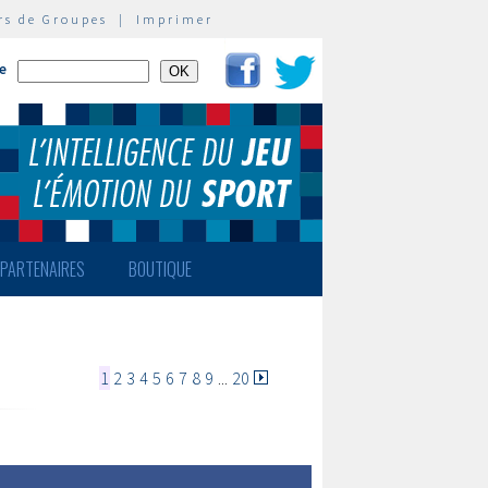
rs de Groupes
|
Imprimer
te
PARTENAIRES
BOUTIQUE
1
2
3
4
5
6
7
8
9
...
20