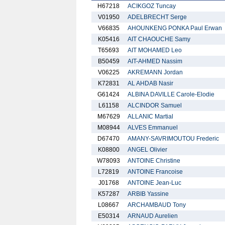
H67218
ACIKGOZ Tuncay
V01950
ADELBRECHT Serge
V66835
AHOUNKENG PONKA Paul Erwan
K05416
AIT CHAOUCHE Samy
T65693
AIT MOHAMED Leo
B50459
AIT-AHMED Nassim
V06225
AKREMANN Jordan
K72831
AL AHDAB Nasir
G61424
ALBINA DAVILLE Carole-Elodie
L61158
ALCINDOR Samuel
M67629
ALLANIC Martial
M08944
ALVES Emmanuel
D67470
AMANY-SAVRIMOUTOU Frederic
K08800
ANGEL Olivier
W78093
ANTOINE Christine
L72819
ANTOINE Francoise
J01768
ANTOINE Jean-Luc
K57287
ARBIB Yassine
L08667
ARCHAMBAUD Tony
E50314
ARNAUD Aurelien