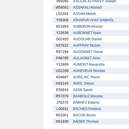
V69395
ASCENCIO-PARVY Joseph
W58561
ASSAKALI Ahmed
L52204
ASSAM Mehdi
Y58308
ATHARVA VIJAY DABHOL
K01883
AUBERON Arnaud
Y22636
AUBONNET Alain
G02455
AUDOUAR Daniel
N57822
AUFFRAY Michel
R07294
AUGONNET Herve
P68785
AULAGNET Alois
Y12899
AUMONT Alexandre
U52208
AUNEVEUX Nicolas
K04687
AUREJAC Pierre
H59145
AVRIL Simon
E50643
AZAN Sarah
R57370
BAABOUZ Moussa
J76270
BABAEV Eldeniz
L00911
BACHES Frederic
R01001
BACON Bruno
N51836
BADER Thomas