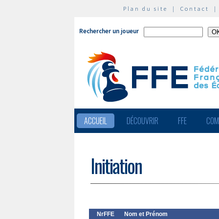
Plan du site
|
Contact
Rechercher un joueur
ACCUEIL
DÉCOUVRIR
FFE
COM
Initiation
NrFFE
Nom et Prénom