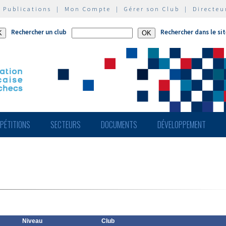
|
Publications
|
Mon Compte
|
Gérer son Club
|
Directeu
Rechercher un club
Rechercher dans le si
PÉTITIONS
SECTEURS
DOCUMENTS
DÉVELOPPEMENT
Niveau
Club