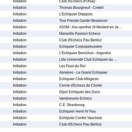
Initiation
Club d'Echecs d'Orsay
Initiation
Thomas Bourgneuf - Creteil
Initiation
L'Echiquier Dieppois
Initiation
Tour Prends Garde! Besancon
Initiation
ASSM - Ass sportive St Medard en Ja…
Initiation
Marseille Passion Echecs
Initiation
Club d'Echecs Pau Berlioz
Initiation
Echiquier Corpopetrussien
Initiation
L'Echiquier Berrichon - Argenton
Initiation
Lille Université Club Echiquier du …
Initiation
Les Fous du Roi
Initiation
Asnières - Le Grand Echiquier
Initiation
Echiquier Club Albigeois
Initiation
Cercle d'Echecs de Cholet
Initiation
Dijon Echiquier des Ducs
Initiation
Vandoeuvre-Echecs
Initiation
C.E. Strasbourg
Initiation
Echiquier Henri IV Pau
Initiation
Echiquier Centre Vaucluse
Initiation
Club d'Echecs Pau Berlioz