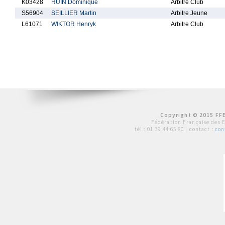
K03428
RUIN Dominique
Arbitre Club
S56904
SEILLIER Martin
Arbitre Jeune
L61071
WIKTOR Henryk
Arbitre Club
Copyright © 2015 FFE
Fédération Française des 
tél :
01 39 44 65 80
| contact :
con