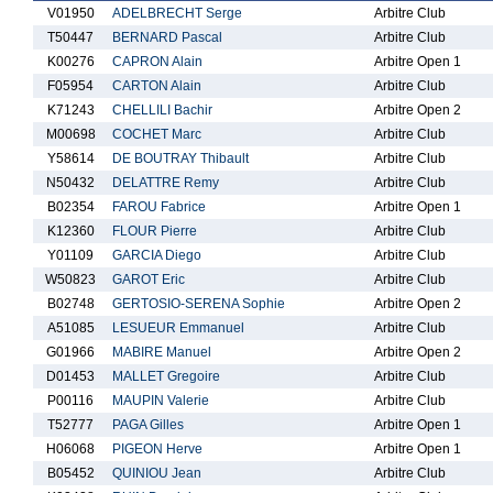
V01950
ADELBRECHT Serge
Arbitre Club
T50447
BERNARD Pascal
Arbitre Club
K00276
CAPRON Alain
Arbitre Open 1
F05954
CARTON Alain
Arbitre Club
K71243
CHELLILI Bachir
Arbitre Open 2
M00698
COCHET Marc
Arbitre Club
Y58614
DE BOUTRAY Thibault
Arbitre Club
N50432
DELATTRE Remy
Arbitre Club
B02354
FAROU Fabrice
Arbitre Open 1
K12360
FLOUR Pierre
Arbitre Club
Y01109
GARCIA Diego
Arbitre Club
W50823
GAROT Eric
Arbitre Club
B02748
GERTOSIO-SERENA Sophie
Arbitre Open 2
A51085
LESUEUR Emmanuel
Arbitre Club
G01966
MABIRE Manuel
Arbitre Open 2
D01453
MALLET Gregoire
Arbitre Club
P00116
MAUPIN Valerie
Arbitre Club
T52777
PAGA Gilles
Arbitre Open 1
H06068
PIGEON Herve
Arbitre Open 1
B05452
QUINIOU Jean
Arbitre Club