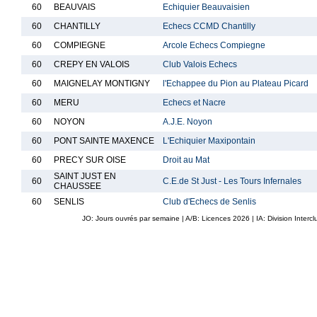
60
BEAUVAIS
Echiquier Beauvaisien
60
CHANTILLY
Echecs CCMD Chantilly
60
COMPIEGNE
Arcole Echecs Compiegne
60
CREPY EN VALOIS
Club Valois Echecs
60
MAIGNELAY MONTIGNY
l'Echappee du Pion au Plateau Picard
60
MERU
Echecs et Nacre
60
NOYON
A.J.E. Noyon
60
PONT SAINTE MAXENCE
L'Echiquier Maxipontain
60
PRECY SUR OISE
Droit au Mat
SAINT JUST EN
60
C.E.de St Just - Les Tours Infernales
CHAUSSEE
60
SENLIS
Club d'Echecs de Senlis
JO: Jours ouvrés par semaine | A/B: Licences
2026
| IA: Division Interc