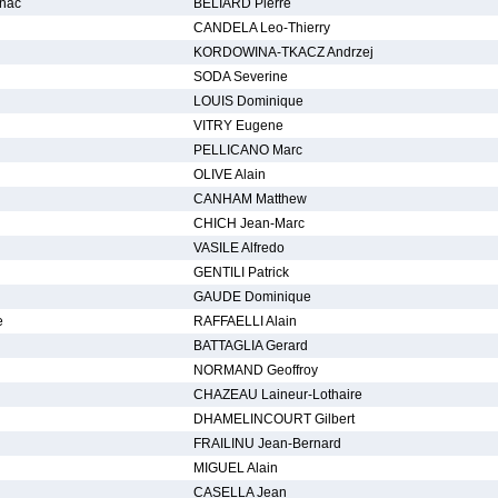
gnac
BELIARD Pierre
CANDELA Leo-Thierry
KORDOWINA-TKACZ Andrzej
SODA Severine
LOUIS Dominique
VITRY Eugene
PELLICANO Marc
OLIVE Alain
CANHAM Matthew
CHICH Jean-Marc
VASILE Alfredo
GENTILI Patrick
GAUDE Dominique
e
RAFFAELLI Alain
BATTAGLIA Gerard
NORMAND Geoffroy
CHAZEAU Laineur-Lothaire
DHAMELINCOURT Gilbert
FRAILINU Jean-Bernard
MIGUEL Alain
CASELLA Jean