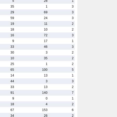
5
28
1
35
1
3
29
69
3
59
24
3
19
11
2
18
10
2
16
72
3
9
17
1
33
46
3
30
3
2
10
35
2
25
1
2
65
100
5
14
13
1
44
3
3
33
13
2
91
140
7
9
0
1
18
4
2
67
153
6
34
26
2