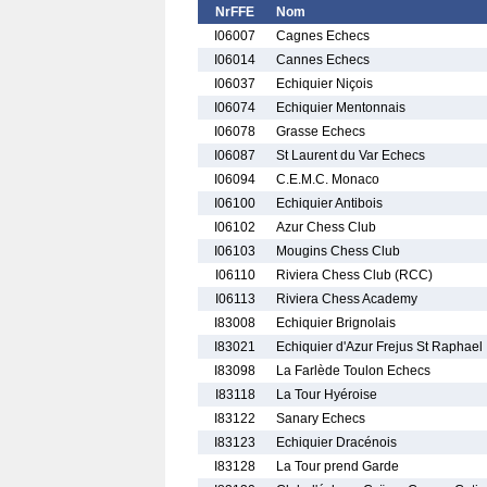
NrFFE
Nom
I06007
Cagnes Echecs
I06014
Cannes Echecs
I06037
Echiquier Niçois
I06074
Echiquier Mentonnais
I06078
Grasse Echecs
I06087
St Laurent du Var Echecs
I06094
C.E.M.C. Monaco
I06100
Echiquier Antibois
I06102
Azur Chess Club
I06103
Mougins Chess Club
I06110
Riviera Chess Club (RCC)
I06113
Riviera Chess Academy
I83008
Echiquier Brignolais
I83021
Echiquier d'Azur Frejus St Raphael
I83098
La Farlède Toulon Echecs
I83118
La Tour Hyéroise
I83122
Sanary Echecs
I83123
Echiquier Dracénois
I83128
La Tour prend Garde