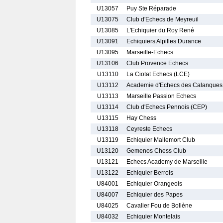
U13057
Puy Ste Réparade
U13075
Club d'Echecs de Meyreuil
U13085
L'Echiquier du Roy René
U13091
Echiquiers Alpilles Durance
U13095
Marseille-Echecs
U13106
Club Provence Echecs
U13110
La Ciotat Echecs (LCE)
U13112
Academie d'Echecs des Calanques
U13113
Marseille Passion Echecs
U13114
Club d'Echecs Pennois (CEP)
U13115
Hay Chess
U13118
Ceyreste Echecs
U13119
Echiquier Mallemort Club
U13120
Gemenos Chess Club
U13121
Echecs Academy de Marseille
U13122
Echiquier Berrois
U84001
Echiquier Orangeois
U84007
Echiquier des Papes
U84025
Cavalier Fou de Bollène
U84032
Echiquier Montelais