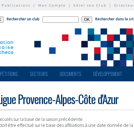
|
Publications
|
Mon Compte
|
Gérer son Club
|
Directeu
Rechercher un club
Rechercher dans le si
PÉTITIONS
SECTEURS
DOCUMENTS
DÉVELOPPEMENT
 Ligue Provence-Alpes-Côte d'Azur
alculés sur la base de la saison précédente.
 doit être effectué sur le base des affiliations à une date donnée de la