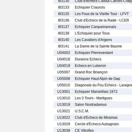
I83130
Club d'échecs Caïssa Carces-Coti
I83133
Echiquier Craurois
I83135
Les Fous de la Vieille Tour - LFVT
I83136
Club d'Echecs de la Rade - LCER
I83137
Echiquier Carqueirannais
I83138
L'Echiquier pour Tous
I83140
Les Cavaliers d'Argens
I83141
La Dame de la Sainte Baume
U04002
Echiquier Pierreverdant
U04018
Durance Echecs
U04019
Echecs en Luberon
U05007
Grand Roc Briançon
U05008
Echiquier Haut Alpin de Gap
U05010
Diagonale du Fou Echecs - Laragn
U13001
Echiquier Marseillais 1872
U13010
Les 3 Tours - Martigues
U13019
Salon Nostradamus
U13021
U.S.C.M.
U13022
Club d'Echecs de Miramas
U13029
Cercle d'Echecs Aubagnais
U13038
CE Vitrolles