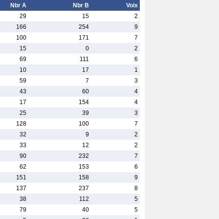
Nbr A
Nbr B
Voix
29
15
2
166
254
9
100
171
7
15
0
2
69
111
6
10
17
1
59
7
3
43
60
4
17
154
4
25
39
3
128
100
7
32
9
2
33
12
2
90
232
7
62
153
6
151
158
9
137
237
8
38
112
5
79
40
5