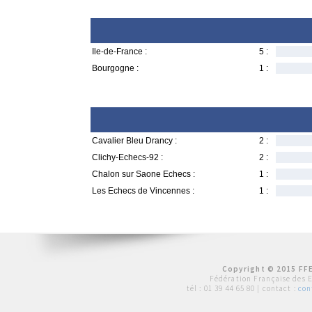
Ile-de-France :
5 :
Bourgogne :
1 :
Cavalier Bleu Drancy :
2 :
Clichy-Echecs-92 :
2 :
Chalon sur Saone Echecs :
1 :
Les Echecs de Vincennes :
1 :
Copyright © 2015 FFE
Fédération Française des 
tél :
01 39 44 65 80
| contact :
con