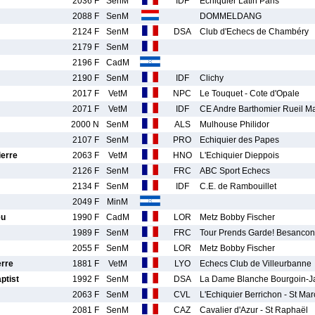
2036 F
SenM
IDF
Echiquier Latin Paris
2088 F
SenM
DOMMELDANG
2124 F
SenM
DSA
Club d'Echecs de Chambéry
2179 F
SenM
2196 F
CadM
2190 F
SenM
IDF
Clichy
2017 F
VetM
NPC
Le Touquet - Cote d'Opale
2071 F
VetM
IDF
CE Andre Barthomier Rueil M
2000 N
SenM
ALS
Mulhouse Philidor
2107 F
SenM
PRO
Echiquier des Papes
erre
2063 F
VetM
HNO
L'Echiquier Dieppois
2126 F
SenM
FRC
ABC Sport Echecs
2134 F
SenM
IDF
C.E. de Rambouillet
2049 F
MinM
eu
1990 F
CadM
LOR
Metz Bobby Fischer
1989 F
SenM
FRC
Tour Prends Garde! Besancon
2055 F
SenM
LOR
Metz Bobby Fischer
rre
1881 F
VetM
LYO
Echecs Club de Villeurbanne
tist
1992 F
SenM
DSA
La Dame Blanche Bourgoin-Ja
2063 F
SenM
CVL
L'Echiquier Berrichon - St Mar
2081 F
SenM
CAZ
Cavalier d'Azur - St Raphaël