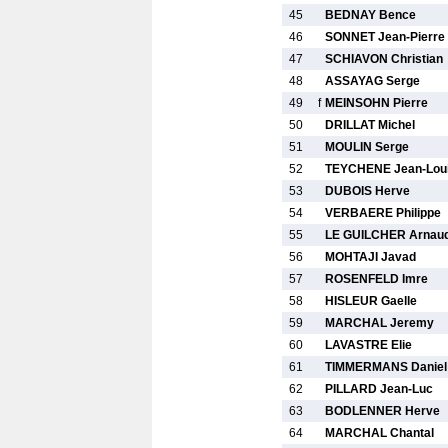
45
BEDNAY Bence
46
SONNET Jean-Pierre
47
SCHIAVON Christian
48
ASSAYAG Serge
49
f
MEINSOHN Pierre
50
DRILLAT Michel
51
MOULIN Serge
52
TEYCHENE Jean-Lou
53
DUBOIS Herve
54
VERBAERE Philippe
55
LE GUILCHER Arnau
56
MOHTAJI Javad
57
ROSENFELD Imre
58
HISLEUR Gaelle
59
MARCHAL Jeremy
60
LAVASTRE Elie
61
TIMMERMANS Daniel
62
PILLARD Jean-Luc
63
BODLENNER Herve
64
MARCHAL Chantal