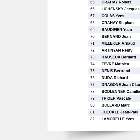
65
CRAHAY Robert
66
LICHENSKY Jacques
67
COLAS Yves
68
CRAHAY Stephane
69
BAUDIFIER Yoan
70
BERNARD Jean
71
MILLEKER Arnaud
72
ARTINYAN Remy
73
HAUSEUX Bernard
74
FEVRE Mathieu
75
DENIS Bertrand
76
DUDA Richard
77
DRAGONE Jean-Clau
78
BODLENNER Camille
79
TRIGER Pascale
80
BOLLARD Marc
81
JOECKLE Jean-Paul
82
f
LAMORELLE Yves