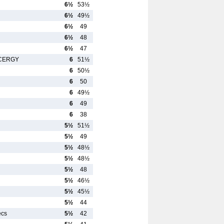
6½
53½
6½
49½
6½
49
6½
48
6½
47
e CERGY
6
51½
6
50½
6
50
6
49½
6
49
6
38
5½
51½
5½
49
5½
48½
5½
48½
5½
48
5½
46½
5½
45½
5½
44
ecs
5½
42