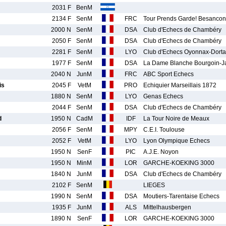
2031 F
BenM
2134 F
SenM
FRC
Tour Prends Garde! Besancon
2000 N
SenM
DSA
Club d'Echecs de Chambéry
2050 F
SenM
DSA
Club d'Echecs de Chambéry
2281 F
SenM
LYO
Club d'Echecs Oyonnax-Dort
1977 F
SenM
DSA
La Dame Blanche Bourgoin-Ja
2040 N
JunM
FRC
ABC Sport Echecs
is
2045 F
VetM
PRO
Echiquier Marseillais 1872
1880 N
SenM
LYO
Genas Echecs
2044 F
SenM
DSA
Club d'Echecs de Chambéry
d
1950 N
CadM
IDF
La Tour Noire de Meaux
2056 F
SenM
MPY
C.E.I. Toulouse
2052 F
VetM
LYO
Lyon Olympique Echecs
1950 N
SenF
PIC
A.J.E. Noyon
1950 N
MinM
LOR
GARCHE-KOEKING 3000
1840 N
JunM
DSA
Club d'Echecs de Chambéry
2102 F
SenM
LIEGES
1990 N
SenM
DSA
Moutiers-Tarentaise Echecs
1935 F
JunM
ALS
Mittelhausbergen
1890 N
SenF
LOR
GARCHE-KOEKING 3000