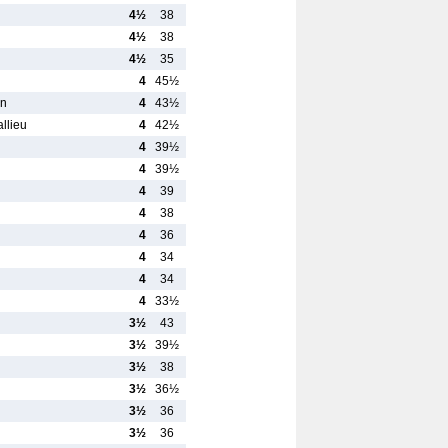
4½
38
4½
38
4½
35
4
45½
an
4
43½
llieu
4
42½
4
39½
4
39½
4
39
4
38
4
36
4
34
4
34
4
33½
3½
43
3½
39½
3½
38
3½
36½
3½
36
3½
36