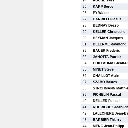
24
ROCHE Yves
25
KARP Serge
26
PY Walter
27
CARRILLO Jesus
28
BEDNAY Dezso
29
KELLER Christophe
30
HEYMAN Jacques
31
DELERME Raymond
32
BAUER Frederic
33
JANOTTA Patrick
34
GUILLAUMAT Jean-Pi
35
MINET Steve
36
CHAILLOT Alain
37
SZABO Balazs
38
STROHMANN Matthi
39
PICHELIN Pascal
40
DEILLER Pascal
41
RODRIGUEZ Jean-Pie
42
LALECHERE Jean-Bap
43
BARBIER Thierry
44
MENG Jean-Philipp