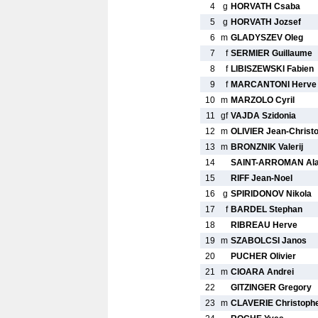
4
g
HORVATH Csaba
5
g
HORVATH Jozsef
6
m
GLADYSZEV Oleg
7
f
SERMIER Guillaume
8
f
LIBISZEWSKI Fabien
9
f
MARCANTONI Herve
10
m
MARZOLO Cyril
11
gf
VAJDA Szidonia
12
m
OLIVIER Jean-Christ
13
m
BRONZNIK Valerij
14
SAINT-ARROMAN Ala
15
RIFF Jean-Noel
16
g
SPIRIDONOV Nikola
17
f
BARDEL Stephan
18
RIBREAU Herve
19
m
SZABOLCSI Janos
20
PUCHER Olivier
21
m
CIOARA Andrei
22
GITZINGER Gregory
23
m
CLAVERIE Christoph