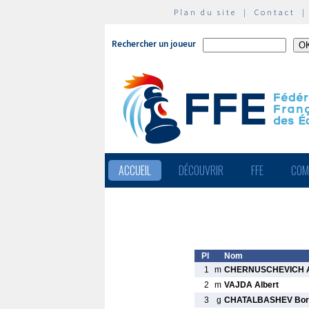
Plan du site
|
Contact
Rechercher un joueur
ACCUEIL
DÉCOUVRIR
FFE
COM
Pl
Nom
1
m
CHERNUSCHEVICH A
2
m
VAJDA Albert
3
g
CHATALBASHEV Bor