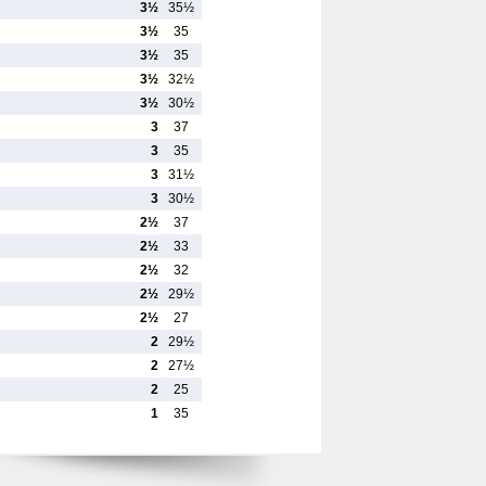
3½
35½
3½
35
3½
35
3½
32½
3½
30½
3
37
3
35
3
31½
3
30½
2½
37
2½
33
2½
32
2½
29½
2½
27
2
29½
2
27½
2
25
1
35