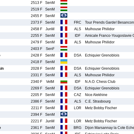
2513 F
SenM
2519 F
SenM
2455 F
SenM
2373 F
SenM
FRC
Tour Prends Garde! Besancon
2458 F
JunM
ALS
Mulhouse Philidor
2255 F
SenM
IDF
Amicale Franco-Yougoslavi
2479 F
SenM
ALS
Mulhouse Philidor
2403 F
SenF
o
2428 F
SenM
DSA
Echiquier Grenoblois
2418 F
SenM
in
2028 F
SenM
DSA
Echiquier Grenoblois
2331 F
SenM
ALS
Mulhouse Philidor
2340 F
VetM
IDF
N.A.O. Chess Club
2269 F
SenM
DSA
Echiquier Grenoblois
2205 F
SenM
CAZ
Nice Alekhine
2386 F
SenM
ALS
C.E. Strasbourg
2211 F
SenM
LOR
Metz Bobby Fischer
2394 F
SenM
2221 F
JunM
LOR
Metz Bobby Fischer
e
2361 F
SenM
BRG
Dijon Marsannay la Cote Ech