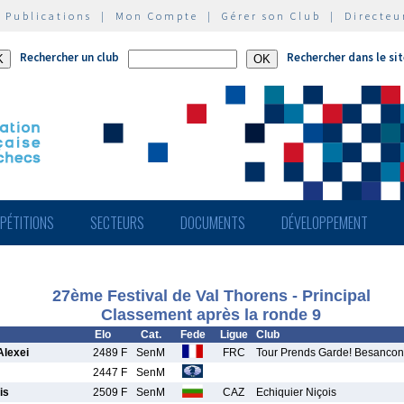
|
Publications
|
Mon Compte
|
Gérer son Club
|
Directeu
Rechercher un club
Rechercher dans le si
PÉTITIONS
SECTEURS
DOCUMENTS
DÉVELOPPEMENT
27ème Festival de Val Thorens - Principal
Classement après la ronde 9
Elo
Cat.
Fede
Ligue
Club
lexei
2489 F
SenM
FRC
Tour Prends Garde! Besancon
2447 F
SenM
is
2509 F
SenM
CAZ
Echiquier Niçois