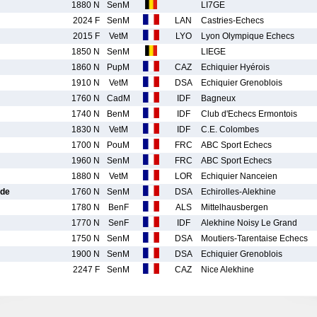
1880 N
SenM
LI7GE
2024 F
SenM
LAN
Castries-Echecs
2015 F
VetM
LYO
Lyon Olympique Echecs
1850 N
SenM
LIEGE
1860 N
PupM
CAZ
Echiquier Hyérois
1910 N
VetM
DSA
Echiquier Grenoblois
1760 N
CadM
IDF
Bagneux
1740 N
BenM
IDF
Club d'Echecs Ermontois
1830 N
VetM
IDF
C.E. Colombes
1700 N
PouM
FRC
ABC Sport Echecs
1960 N
SenM
FRC
ABC Sport Echecs
1880 N
VetM
LOR
Echiquier Nanceien
de
1760 N
SenM
DSA
Echirolles-Alekhine
1780 N
BenF
ALS
Mittelhausbergen
1770 N
SenF
IDF
Alekhine Noisy Le Grand
1750 N
SenM
DSA
Moutiers-Tarentaise Echecs
1900 N
SenM
DSA
Echiquier Grenoblois
2247 F
SenM
CAZ
Nice Alekhine