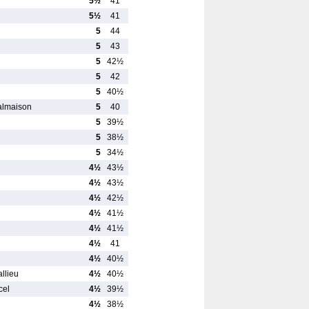
5½
41
5½
41
5
44
5
43
5
42½
5
42
5
40½
almaison
5
40
5
39½
5
38½
5
34½
4½
43½
4½
43½
4½
42½
4½
41½
4½
41½
4½
41
4½
40½
llieu
4½
40½
cel
4½
39½
4½
38½