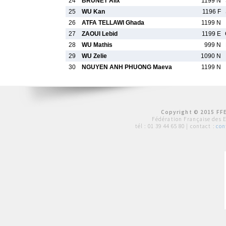
24
BRUNET Alix
1199 N
25
WU Kan
1196 F
26
ATFA TELLAWI Ghada
1199 N
27
ZAOUI Lebid
1199 E
28
WU Mathis
999 N
29
WU Zelie
1090 N
30
NGUYEN ANH PHUONG Maeva
1199 N
Copyright © 2015 FFE
Fédération Française des 
tél :
01 39 44 65 80
| contact :
con