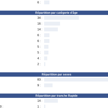
6 :
Répartition par catégorie d'âge
34 :
16 :
14 :
6 :
6 :
5 :
5 :
4 :
2 :
Répartition par sexes
83 :
9 :
Répartition par tranche Rapide
14 :
0 :
1 :