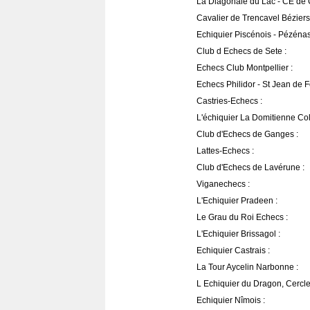
La Diagonale du Lac - CE de C
Cavalier de Trencavel Béziers
Echiquier Piscénois - Pézénas
Club d Echecs de Sete :
Echecs Club Montpellier :
Echecs Philidor - St Jean de F
Castries-Echecs :
L'échiquier La Domitienne Co
Club d'Echecs de Ganges :
Lattes-Echecs :
Club d'Echecs de Lavérune :
Viganechecs :
L'Echiquier Pradeen :
Le Grau du Roi Echecs :
L'Echiquier Brissagol :
Echiquier Castrais :
La Tour Aycelin Narbonne :
L Echiquier du Dragon, Cercle 
Echiquier Nîmois :