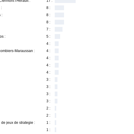
lermont l'Herault :
17 :
 :
8 :
 :
8 :
8 :
7 :
os :
5 :
4 :
lombiers-Maraussan :
4 :
4 :
4 :
4 :
3 :
3 :
3 :
3 :
2 :
2 :
de jeux de strategie :
1 :
1 :