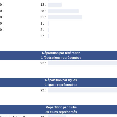
0 :
13 :
0 :
28 :
0 :
31 :
0 :
1 :
0 :
2 :
2 :
Répartition par fédération
1 fédérations représentées
92 :
Répartition par ligues
1 ligues représentées
92 :
Répartition par clubs
20 clubs représentés