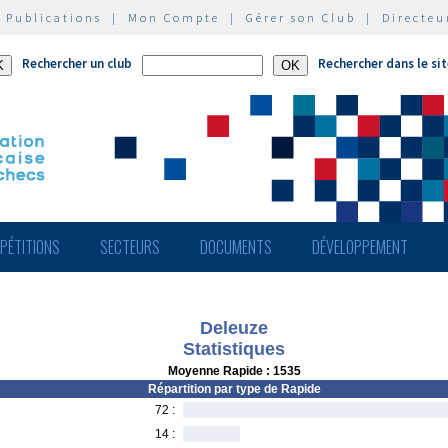
|
Publications
|
Mon Compte
|
Gérer son Club
|
Directeu
Rechercher un club
Rechercher dans le si
PÉTITIONS
SECTEURS
DOCUMENTS
DÉVELOPPEMENT
Deleuze
Statistiques
Moyenne Rapide : 1535
Répartition par type de Rapide
72 :
14 :