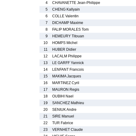
4
CHAVANETTE Jean-Philippe
5
CHENG Kallyain
6
COLLE Valentin
7
DICHAMP Maxime
8
FALIP MORALES Tom
9
HEMEURY Titouan
10
HOMPS Michel
11
HUBER Didier
12
LACALM Philippe
13
LE GARFF Yannick
14
LENFANT Francois
15
MAKIMA Jacques
16
MARTINEZ Cyril
17
MAURON Regis
18
OUBIHI Nael
19
SANCHEZ Mathieu
20
SENIUK Andre
21
SIRE Manuel
22
TUR Fabrice
23
VERNHET Claude