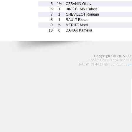
5
1½
OZSAHIN Oktav
6
1
BIRO BLAIN Calixte
7
1
CHEVILLOT Romain
8
1
RAULT Elouan
9
½
MERITE Mael
10
0
DAHAK Kamelia
Copyright © 2015 FFE
Fédération Française des 
tél :
01 39 44 65 80
| contact :
con