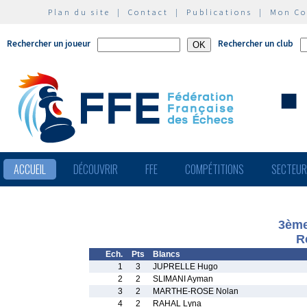
Plan du site
|
Contact
|
Publications
|
Mon C
Rechercher un joueur
Rechercher un club
ACCUEIL
DÉCOUVRIR
FFE
COMPÉTITIONS
SECTEU
3ème
R
Ech.
Pts
Blancs
1
3
JUPRELLE Hugo
2
2
SLIMANI Ayman
3
2
MARTHE-ROSE Nolan
4
2
RAHAL Lyna