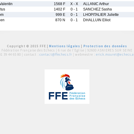
alentin
1568 F
X - X
ALLANIC Arthur
tus
1402 F
0 - 1
SANCHEZ Sasha
om
999 E
0 - 1
LHOPITALIER Juliette
ien
870 N
0 - 1
DHALLUIN Elliot
Copyright © 2015 FFE |
Mentions légales
|
Protection des données
Fédération Française des Echecs |
6 rue de l'Eglise | 92600 ASNIERES SUR SEINE
01 39 44 65 80
| contact :
contact@ffechecs.fr
| webmestre :
erick.mouret@echecs.as