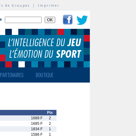
rs de Groupes
|
Imprimer
te
PARTENAIRES
BOUTIQUE
Pts
1689 F
2
1685 F
2
1834 F
1
1586 F
1