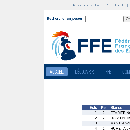
Plan du site
|
Contact
Rechercher un joueur
ACCUEIL
DÉCOUVRIR
FFE
COM
Ech.
Pts
Blancs
1
2
FEVRIER N
2
2
BUSSON T
3
1
MANTIN No
4
1
HURET Alex