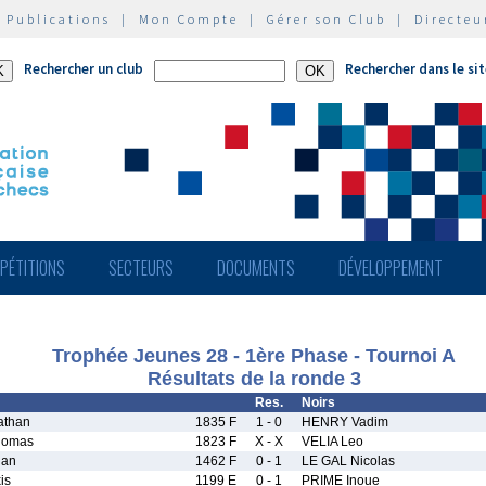
|
Publications
|
Mon Compte
|
Gérer son Club
|
Directeu
Rechercher un club
Rechercher dans le si
PÉTITIONS
SECTEURS
DOCUMENTS
DÉVELOPPEMENT
Trophée Jeunes 28 - 1ère Phase - Tournoi A
Résultats de la ronde 3
Res.
Noirs
athan
1835 F
1 - 0
HENRY Vadim
homas
1823 F
X - X
VELIA Leo
lan
1462 F
0 - 1
LE GAL Nicolas
is
1199 E
0 - 1
PRIME Inoue