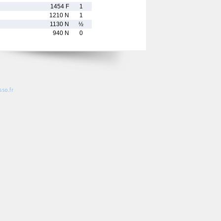
1454 F
1
1210 N
1
1130 N
½
940 N
0
so.fr