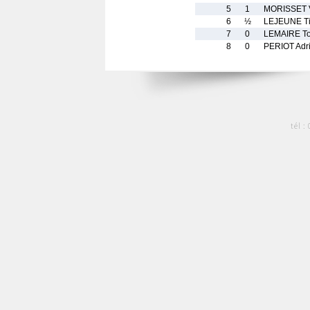
5
1
MORISSET V
6
½
LEJEUNE Ti
7
0
LEMAIRE T
8
0
PERIOT Adr
tél :